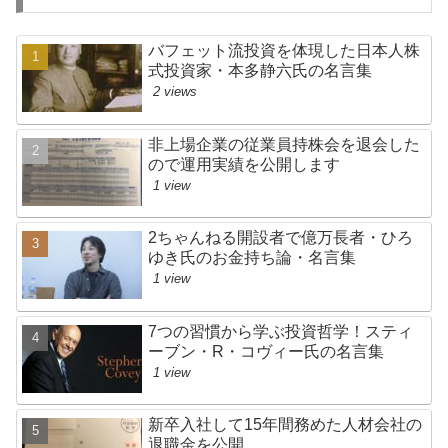
バフェット流投資を体現した日本人株
式投資家・本多静六氏の名言集
2 views
非上場企業の従業員持株会を退会した
ので運用実績を公開します
1 view
2ちゃんねる開設者で億万長者・ひろ
ゆき氏のお金持ち論・名言集
1 view
7つの習慣から学ぶ投資哲学！スティ
ーブン・R・コヴィー氏の名言集
1 view
新卒入社して15年間務めた人材会社の
退職金を公開