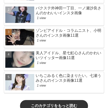
バクステ外神田一丁目、一ノ瀬沙良さ
んのかわいいインスタ画像
1 view
ゾンビアイドル・コラムニスト、小明
さんのインスタ画像11選
1 view
美人アイドル、星七虹心さんのかわい
いツイッター画像11選
1 view
いちごみるく色に染まりたい。七瀬う
みさんのインスタ画像11選
1 view
このカテゴリをもっと読む