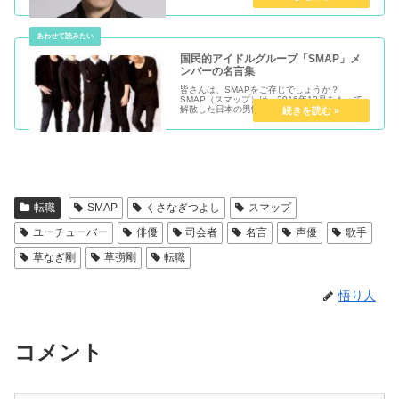
ンのプロフィールとかっこいいInstagram画像
をご紹介します。プロフィール草彅 剛（くさな
ぎ つよし）さん...
国民的アイドルグループ「SMAP」メ
ンバーの名言集
皆さんは、SMAPをご存じでしょうか？
SMAP（スマップ）は、2016年12月をもって
解散した日本の男性アイドルグループです。そ
こで今回は、元SMAPメンバーの名言をご紹介
します。「仕事を辞めたい」「転職したい」
「自分は正当に評価されていな...
転職
SMAP
くさなぎつよし
スマップ
ユーチューバー
俳優
司会者
名言
声優
歌手
草なぎ剛
草彅剛
転職
悟り人
コメント