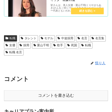
皆さんは、美人女優・栗山千明(くりやまちあ
き)さんをご存じでしょうか？クールビューティ
ー代表ともいわれる美人女優です。She is very
beautiful.そこで、この美女のプロフィールと可
愛いTwitter画像をご紹介します。プロフ...
転職
タレント
モデル
中途採用
名言
名言集
女優
採用
栗山千明
歌手
死国
転職
転職 名言
悟り人
コメント
コメントを書き込む
キャリアプラン案内所