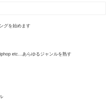
ワリングを始めます
rls hiphop etc…あらゆるジャンルを熟す
ル