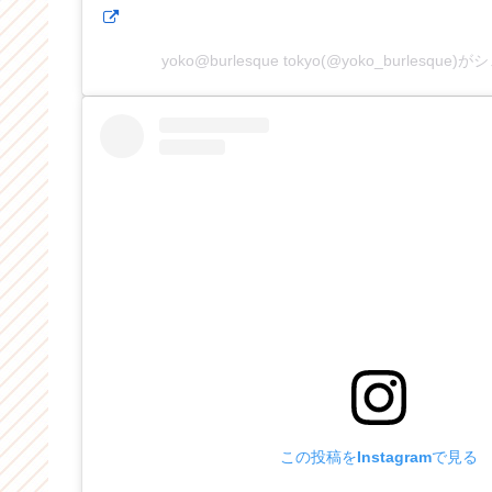
yoko@burlesque tokyo(@yoko_burlesqu
この投稿をInstagramで見る