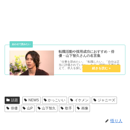
転職活動や採用成功におすすめ・俳
優・山下智久さんの名言集
「仕事を辞めたい」「転職したい」「自分は正
当に評価されていない」など、現状に不満を抱
えて、求人を探している求職者の方をこの記事
の読者としておすすめします。あなたの転職活
動の背中を押すために、俳優・山下智久さんの
名言をご紹介します。プロフィー...
話題
NEWS
かっこいい
イケメン
ジャニーズ
俳優
山P
山下智久
歌手
画像
悟り人