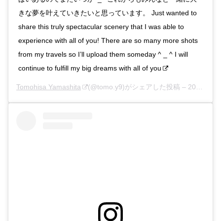
きな夢を叶えていきたいと思っています。 Just wanted to
share this truly spectacular scenery that I was able to
experience with all of you! There are so many more shots
from my travels so I’ll upload them someday ^ _ ^ I will
continue to fulfill my big dreams with all of you
Tomohisa Yamashita
(@tomo.y9)がシェアした投稿 –
2020年 2月月6日午後8時52分PST