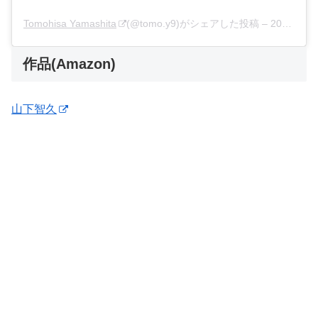
Tomohisa Yamashita
(@tomo.y9)がシェアした投稿 –
2020年 1月月15日午後7時11分PST
作品(Amazon)
山下智久