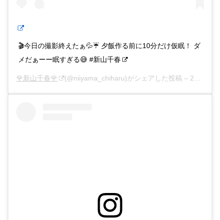
🎬今日の撮影終えたぁ💦☔️ 夕飯作る前に10分だけ仮眠！ ダ
メだぁーー眠すぎる😅 #新山千春
🌹新山千春🌹
(@niiyama_chiharu)がシェアした投稿 –
2020年 7月月23日午前1時34分PDT