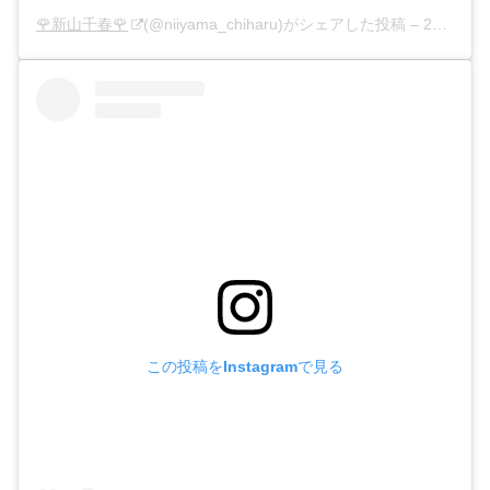
🌹新山千春🌹
(@niiyama_chiharu)がシェアした投稿 –
2020年 8月月12日午前4時10分PDT
この投稿をInstagramで見る