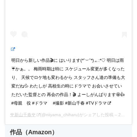
明日から新しい作品🎬に はいります(*˘︶˘*).｡.:*♡ 明日は雨
☔️かぁ。。 梅雨時期は特に スケジュール変更が多くなった
り、 天候でロケ地も変わるから スタッフさん達の準備も大
変だね💦 わたしが 高校生の時にドラマで お会いさせてい
ただいた監督との 再会の作品！🎬 よーしがんばります🤩👍
#母親 役 #ドラマ #撮影 #新山千春 #TVドラマ
🌹新山千春🌹
(@niiyama_chiharu)がシェアした投稿 –
2020年 7月月2日午後11時47分PDT
作品（Amazon）