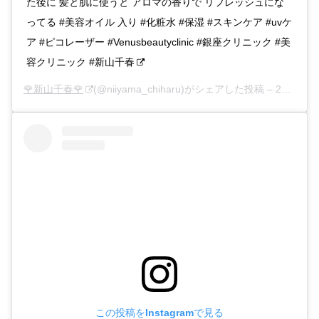
た後に 髪と肌に使うと アロマの香りで リフレッシュにな
ってる #美容オイル 入り #化粧水 #保湿 #スキンケア #uvケ
ア #ピコレーザー #Venusbeautyclinic #銀座クリニック #美
容クリニック #新山千春
🌹新山千春🌹
(@niiyama_chiharu)がシェアした投稿 –
2020年 7月月7日午前3時20分PDT
この投稿をInstagramで見る