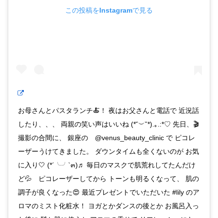
この投稿をInstagramで見る
お母さんとパスタランチ🍝！ 夜はお父さんと電話で 近況話
したり、、、 両親の笑い声はいいね (*˘︶˘*).｡.:*♡ 先日、🎬
撮影の合間に、 銀座の @venus_beauty_clinic で ピコレ
ーザーうけてきました。 ダウンタイムも全くないのが お気
に入り🤍 (*´╰╯`๓)♬ 毎日のマスクで肌荒れしてたんだけ
ど💦 ピコレーザーしてから トーンも明るくなって、 肌の
調子が良くなった😍 最近プレゼントでいただいた #lily のア
ロマのミスト化粧水！ ヨガとかダンスの後とか お風呂入っ