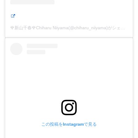
🌹新山千春🌹Chiharu Niiyama(@chiharu_niiyama)がシェアした投稿
この投稿をInstagramで見る