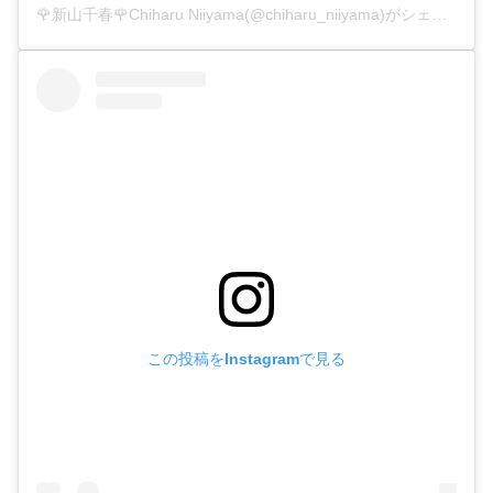
🌹新山千春🌹Chiharu Niiyama(@chiharu_niiyama)がシェアした投稿
この投稿をInstagramで見る