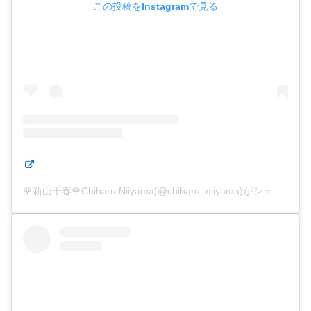
この投稿をInstagramで見る
🌹新山千春🌹Chiharu Niiyama(@chiharu_niiyama)がシェアした投稿