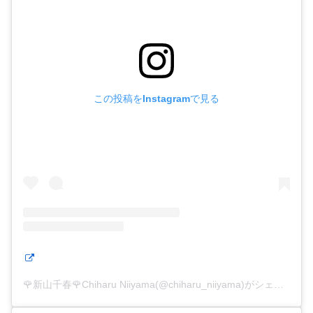
この投稿をInstagramで見る
🌹新山千春🌹Chiharu Niiyama(@chiharu_niiyama)がシェアした投稿