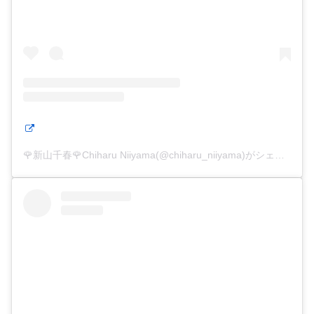
🌹新山千春🌹Chiharu Niiyama(@chiharu_niiyama)がシェアした投稿