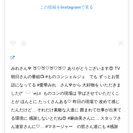
この投稿をInstagramで見る
みれさん🌹 🍑🤍🍑🤍🍑🤍🍑🤍 ありがとうございます😍 TV
朝日さんの番組📺 #ものコンシェルジュ でも ずっとお世
話になってる #愛華みれ さん🌹から 大好物を いただきま
した(*´╰╯`๓)♬ ものコンの現場は 学ばさせていただくこ
とが ほんとに たっくさんある🤍 昨日の現場で 改めて感じ
たんだけど… それだけ素敵な人達に 囲まれて仕事が出来て
る環境に 感謝しないとだね😍 #麻由美さんに… スタッフさ
ん達皆さんに🤍… #マネージャー の哲さん達にも #感謝