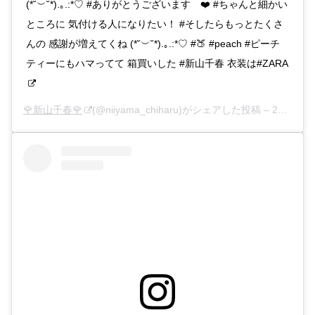
(*˘︶˘*).｡.:*♡ #ありがとうございます ❤️ #ちゃんと細かい
ところに 気付ける人になりたい！ #そしたらもっとたくさ
んの 感謝が増えてくね (*˘︶˘*).｡.:*♡ #🍑 #peach #ピーチ
ティーにもハマってて 箱買いした #新山千春 衣装は#ZARA
🌹新山千春🌹
(@niiyama_chiharu)がシェアした投稿 –
2020年 7月月16日午後5時51分PDT