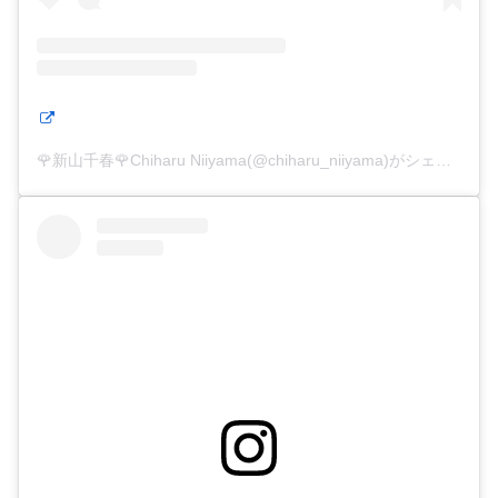
🌹新山千春🌹Chiharu Niiyama(@chiharu_niiyama)がシェアした投稿