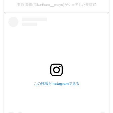
栗原 舞優(@kurihara__mayu)がシェアした投稿
この投稿をInstagramで見る