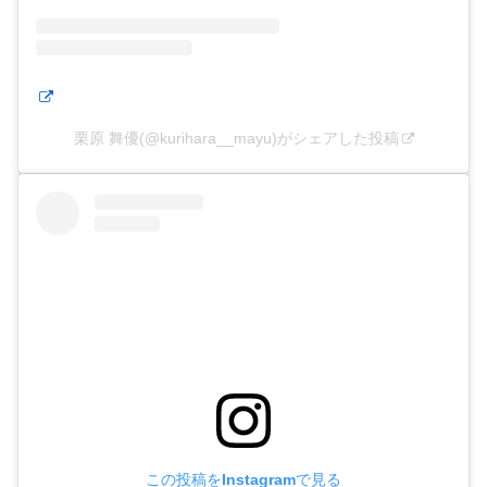
栗原 舞優(@kurihara__mayu)がシェアした投稿
この投稿をInstagramで見る