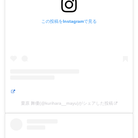
この投稿をInstagramで見る
栗原 舞優(@kurihara__mayu)がシェアした投稿