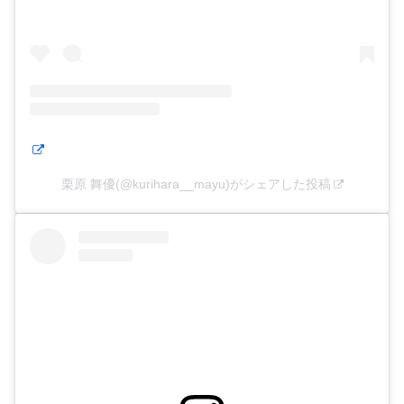
栗原 舞優(@kurihara__mayu)がシェアした投稿