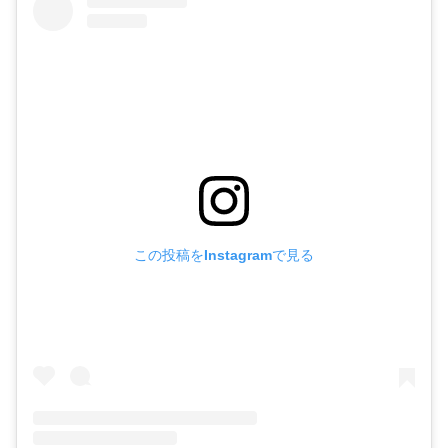
この投稿をInstagramで見る