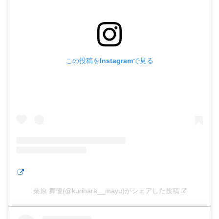
この投稿をInstagramで見る
栗原 舞優(@kurihara__mayu)がシェアした投稿