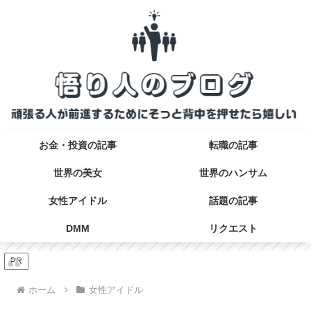
お金・投資の記事
転職の記事
世界の美女
世界のハンサム
女性アイドル
話題の記事
DMM
リクエスト
PR
ホーム
女性アイドル