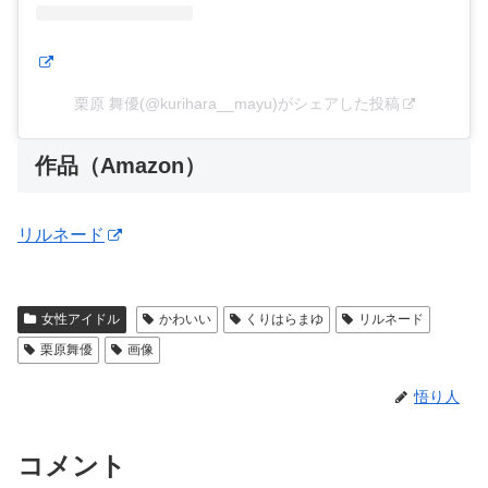
栗原 舞優(@kurihara__mayu)がシェアした投稿
作品（Amazon）
リルネード
女性アイドル
かわいい
くりはらまゆ
リルネード
栗原舞優
画像
悟り人
コメント