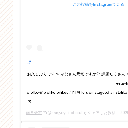
この投稿をInstagramで見る
お久しぶりです‪‪☺︎‬ みなさん元気ですか🤍 課題たくさ
＿＿＿＿＿＿＿＿＿＿＿＿＿＿＿＿＿＿＿＿＿＿ #stayhome #
#followｍe #likeforlikes #l4l #tflers #instagood #instalike
南条優衣
(@nanjyoyui_official)がシェアした投稿 –
202