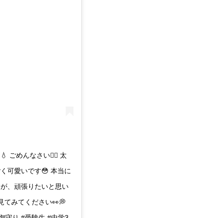
゙めんなさい🙇‍♂️ 太
く可愛いです😳 本当に
すが、頑張りたいと思い
ひ見てみてください👀💭
守り #受験生 #中学3