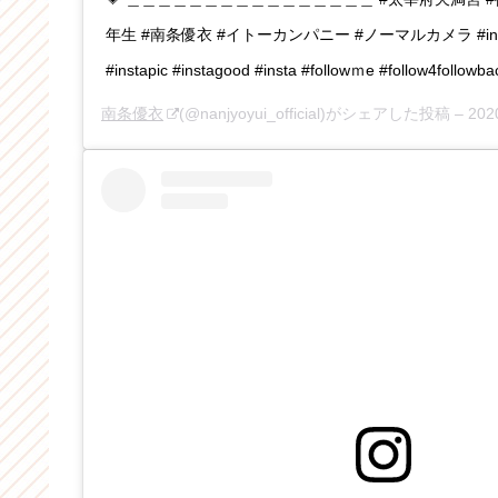
年生 #南条優衣 #イトーカンパニー #ノーマルカメラ #instagr
#instapic #instagood #insta #followｍe #follow4followba
南条優衣
(@nanjyoyui_official)がシェアした投稿 –
202