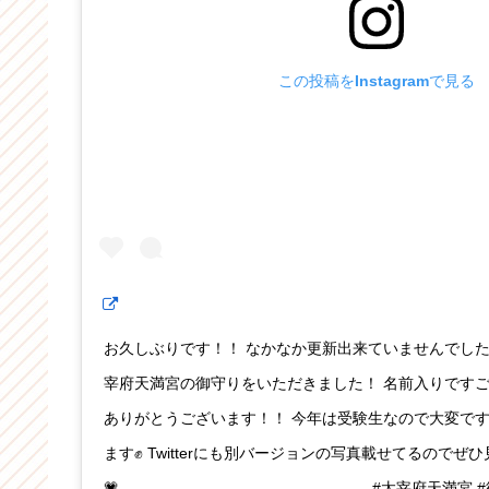
この投稿をInstagramで見る
お久しぶりです！！ なかなか更新出来ていませんでした💧 こ
宰府天満宮の御守りをいただきました！ 名前入りですご
ありがとうございます！！ 今年は受験生なので大変で
ます✊ Twitterにも別バージョンの写真載せてるのでぜ
💗 ＿＿＿＿＿＿＿＿＿＿＿＿＿＿＿＿ #太宰府天満宮 #御