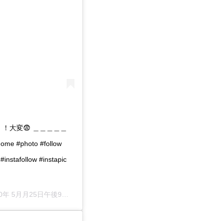
ん！！大変😨 ＿＿＿＿＿
photo #follow
 #instafollow #instapic
0年 5月月25日午後9時54分PDT