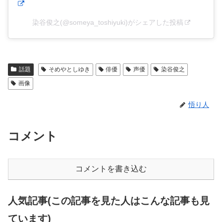
染谷俊之(@someya_toshiyuki)がシェアした投稿
話題
そめやとしゆき
俳優
声優
染谷俊之
画像
悟り人
コメント
コメントを書き込む
人気記事(この記事を見た人はこんな記事も見
ています)