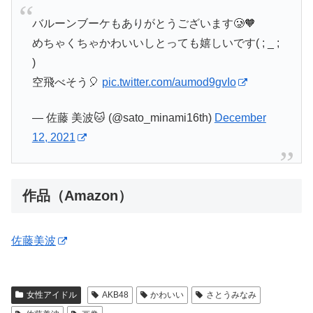
バルーンブーケもありがとうございます🥲🧡
めちゃくちゃかわいいしとっても嬉しいです( ; _ ;
)
空飛べそう🎈
pic.twitter.com/aumod9gvIo
— 佐藤 美波🐱 (@sato_minami16th)
December
12, 2021
作品（Amazon）
佐藤美波
女性アイドル
AKB48
かわいい
さとうみなみ