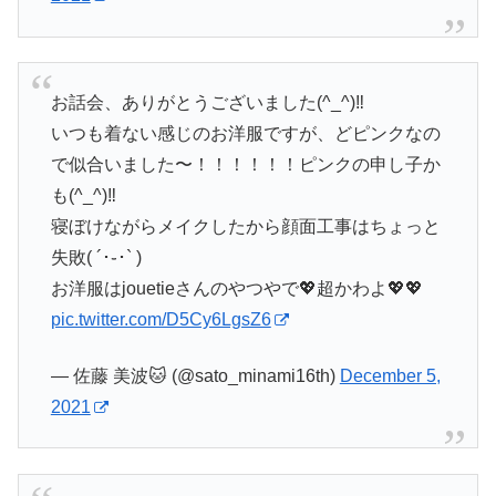
お話会、ありがとうございました(^_^)‼️
いつも着ない感じのお洋服ですが、どピンクなの
で似合いました〜！！！！！！ピンクの申し子か
も(^_^)‼️
寝ぼけながらメイクしたから顔面工事はちょっと
失敗( ´･֊･` )
お洋服はjouetieさんのやつやで💖超かわよ💖💖
pic.twitter.com/D5Cy6LgsZ6
— 佐藤 美波🐱 (@sato_minami16th)
December 5,
2021