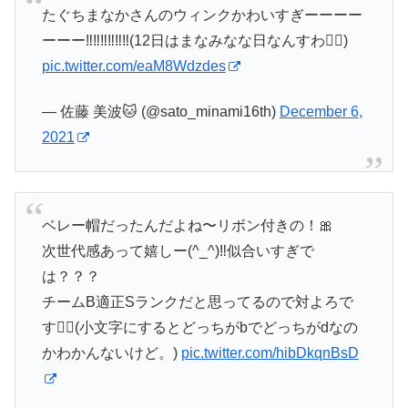
たぐちまなかさんのウィンクかわいすぎーーーー
ーーー‼️‼️‼️‼️‼️‼️(12日はまなみなな日なんすわ✌🏻)
pic.twitter.com/eaM8Wdzdes
— 佐藤 美波🐱 (@sato_minami16th)
December 6,
2021
ベレー帽だったんだよね〜リボン付きの！🎀
次世代感あって嬉しー(^_^)‼️似合いすぎで
は？？？
チームB適正Sランクだと思ってるので対よろで
す👍🏻(小文字にするとどっちがbでどっちがdなの
かわかんないけど。)
pic.twitter.com/hibDkqnBsD