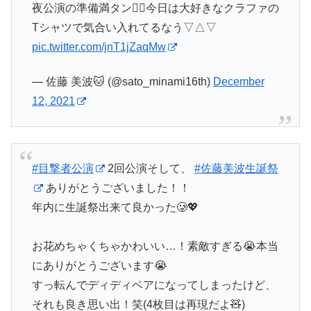
夜公演の準備満タン👍🏻今日は大好きなクラファの
Tシャツで気合い入れてるなう▽△▽
pic.twitter.com/jnT1jZaqMw
— 佐藤 美波🐱 (@sato_minami16th)
December
12, 2021
#目撃者公演
2回公演そして、
#佐藤美波生誕祭
ありがとうございました！！
年内に生誕祭出来て良かった🥲💖
お花めちゃくちゃかわいい…！素敵すぎる😭本当
にありがとうございます😭
すっ転んでディディベアになってしまったけど、
それも良き思い出！笑(4枚目は再現だよ🧸)