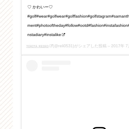
♡ かわいー♡
#golf#wear#golfwear#golffashion#golfstagram#samant
ment#photooftheday#follow#ootd#fashion#instafashion
nstadiary#instalike
ᴛᴏᴋɪᴛᴀ ʀᴇɪᴋᴏ
(@reli0531)がシェアした投稿 –
2017年 