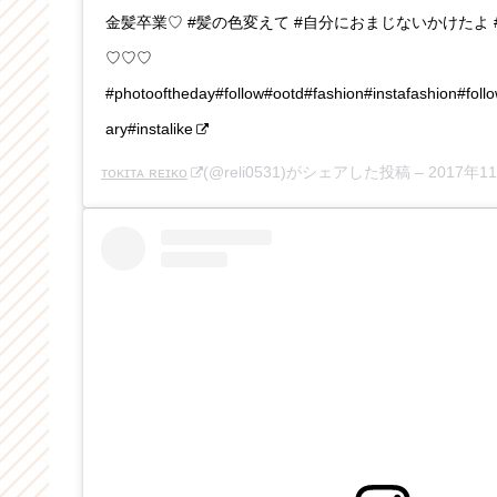
金髪卒業♡ #髪の色変えて #自分におまじないかけたよ #hap
♡♡♡
#photooftheday#follow#ootd#fashion#instafashion#foll
ary#instalike
ᴛᴏᴋɪᴛᴀ ʀᴇɪᴋᴏ
(@reli0531)がシェアした投稿 –
2017年1