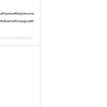
hathavasa#ladystourna
#followme#instagood#i
7月月14日午前2時45分PDT