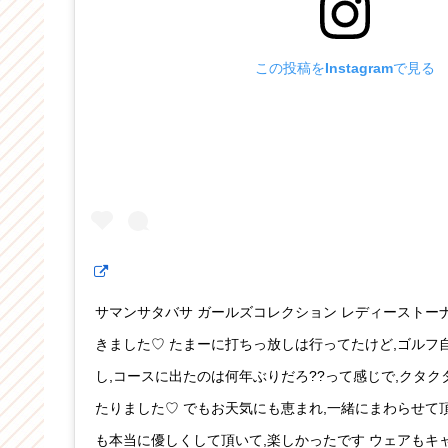
この投稿をInstagramで見る
サマンサタバサ ガールズコレクション レディーストー
きました♡ たまーに打ちっ放しは行ってたけど,ゴルフ
し,コースに出たのは何年ぶりだろ??って感じで,クタ
たりました♡ でもお天気にも恵まれ,一緒にまわらせて
も本当に優しくして頂いて,楽しかったです ウェアもキ