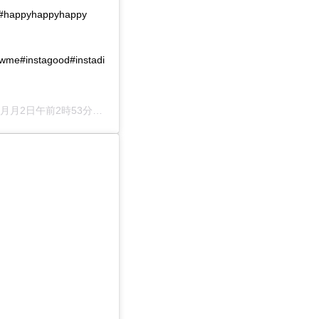
pyhappyhappy
owme#instagood#instadi
1月月2日午前2時53分PDT