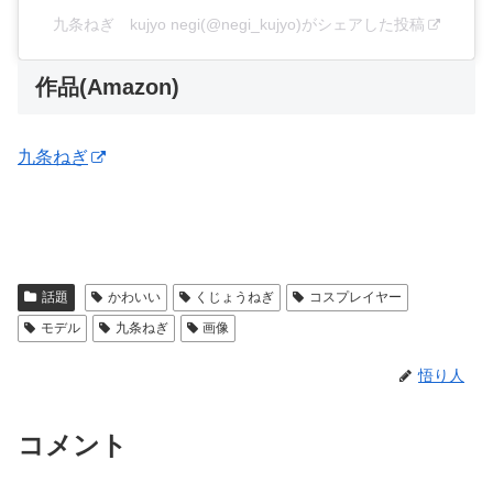
九条ねぎ kujyo negi(@negi_kujyo)がシェアした投稿
作品(Amazon)
九条ねぎ
話題
かわいい
くじょうねぎ
コスプレイヤー
モデル
九条ねぎ
画像
悟り人
コメント