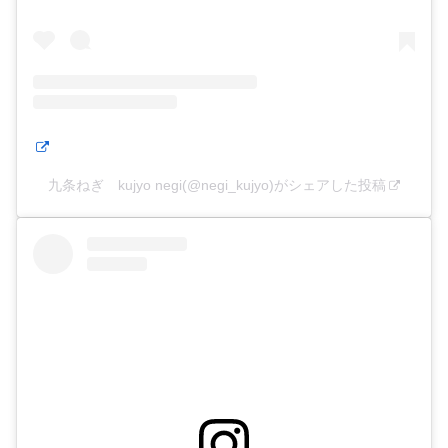
九条ねぎ kujyo negi(@negi_kujyo)がシェアした投稿