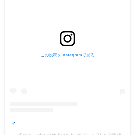
この投稿をInstagramで見る
九条ねぎ kujyo negi(@negi_kujyo)がシェアした投稿