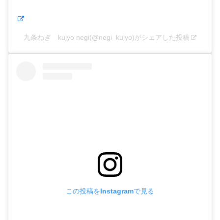
九条ねぎ kujyo negi(@negi_kujyo)がシェアした投稿
この投稿をInstagramで見る