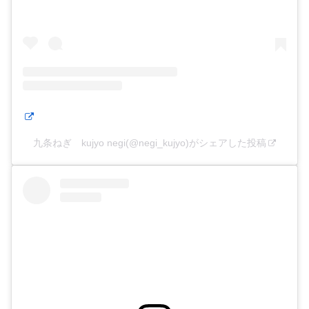
九条ねぎ kujyo negi(@negi_kujyo)がシェアした投稿