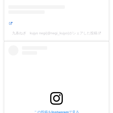
九条ねぎ kujyo negi(@negi_kujyo)がシェアした投稿
この投稿をInstagramで見る