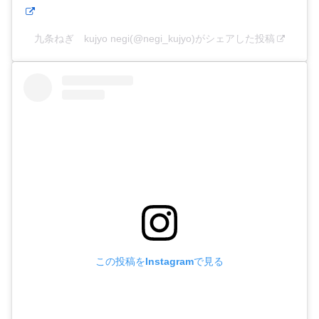
九条ねぎ kujyo negi(@negi_kujyo)がシェアした投稿
この投稿をInstagramで見る