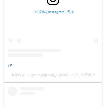
この投稿をInstagramで見る
九条ねぎ kujyo negi(@negi_kujyo)がシェアした投稿