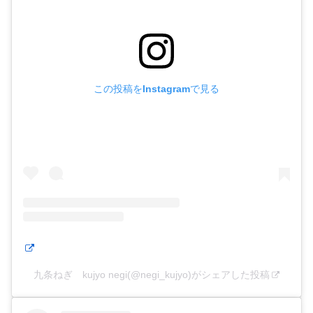
この投稿をInstagramで見る
九条ねぎ kujyo negi(@negi_kujyo)がシェアした投稿