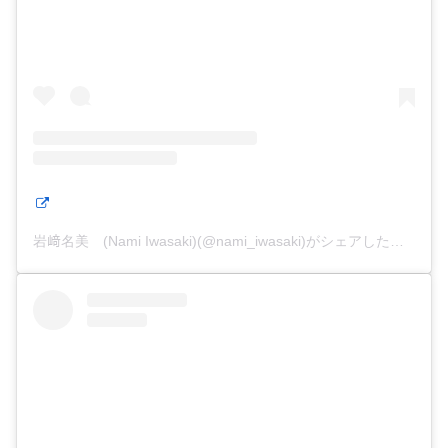
岩﨑名美 (Nami Iwasaki)(@nami_iwasaki)がシェアした投稿