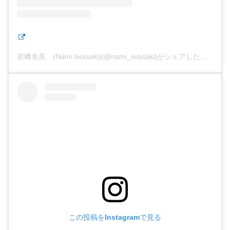
岩﨑名美 (Nami Iwasaki)(@nami_iwasaki)がシェアした投稿
この投稿をInstagramで見る