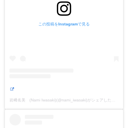
この投稿をInstagramで見る
岩﨑名美 (Nami Iwasaki)(@nami_iwasaki)がシェアした投稿