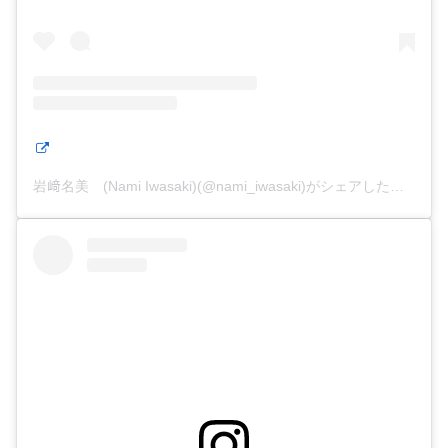
岩﨑名美 (Nami Iwasaki)(@nami_iwasaki)がシェアした投稿