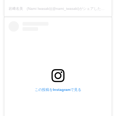
岩﨑名美 (Nami Iwasaki)(@nami_iwasaki)がシェアした投稿
この投稿をInstagramで見る