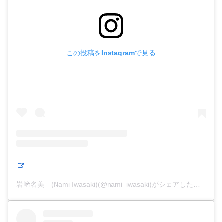
この投稿をInstagramで見る
岩﨑名美 (Nami Iwasaki)(@nami_iwasaki)がシェアした投稿