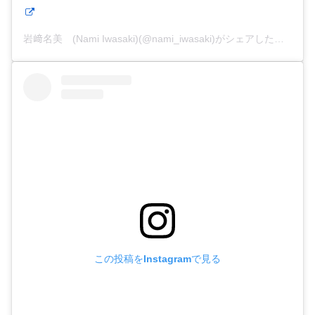
岩﨑名美 (Nami Iwasaki)(@nami_iwasaki)がシェアした投稿
この投稿をInstagramで見る