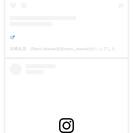
岩﨑名美 (Nami Iwasaki)(@nami_iwasaki)がシェアした投稿