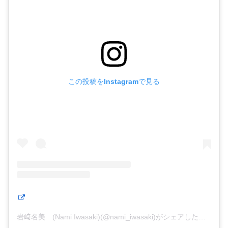
この投稿をInstagramで見る
岩﨑名美 (Nami Iwasaki)(@nami_iwasaki)がシェアした投稿