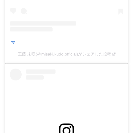
工藤 未咲(@misaki.kudo.official)がシェアした投稿