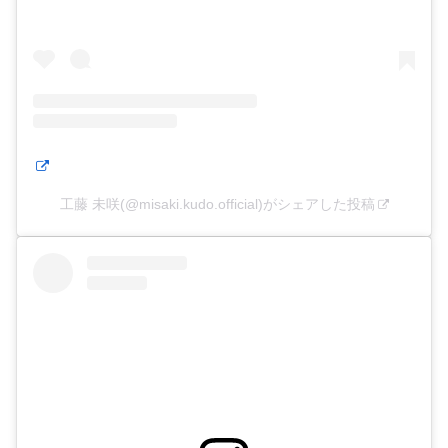
工藤 未咲(@misaki.kudo.official)がシェアした投稿