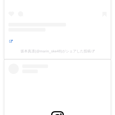
坂本真凛(@marin_ske48)がシェアした投稿