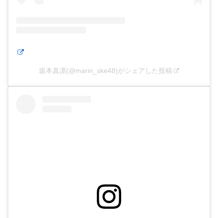
坂本真凛(@marin_ske48)がシェアした投稿