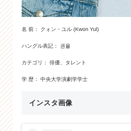
名 前： クォン・ユル (Kwon Yul)
ハングル表記： 권율
カテゴリ： 俳優、タレント
学 歴： 中央大学演劇学学士
インスタ画像