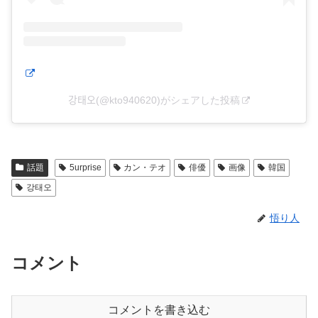
강태오(@kto940620)がシェアした投稿
話題
5urprise
カン・テオ
俳優
画像
韓国
강태오
悟り人
コメント
コメントを書き込む