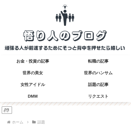
お金・投資の記事
転職の記事
世界の美女
世界のハンサム
女性アイドル
話題の記事
DMM
リクエスト
PR
ホーム
話題