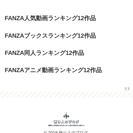
FANZA人気動画ランキング12作品
FANZAブックスランキング12作品
FANZA同人ランキング12作品
FANZAアニメ動画ランキング12作品
© 2019 悟り人のブログ.