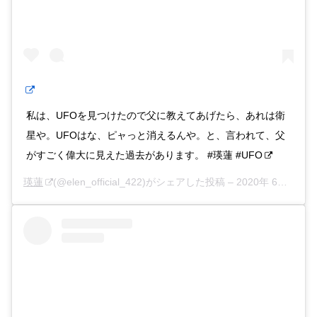
私は、UFOを見つけたので父に教えてあげたら、あれは衛
星や。UFOはな、ピャっと消えるんや。と、言われて、父
がすごく偉大に見えた過去があります。 #瑛蓮 #UFO
瑛蓮
(@elen_official_422)がシェアした投稿 –
2020年 6月月18日午前4時16分PDT