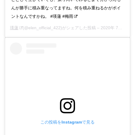
んが勝手に積み重なってますね。何を積み重ねるかがポイ
ントなんですかね。 #瑛蓮 #梅雨
瑛蓮
(@elen_official_422)がシェアした投稿 –
2020年 7月月29日午後7時54分PDT
この投稿をInstagramで見る