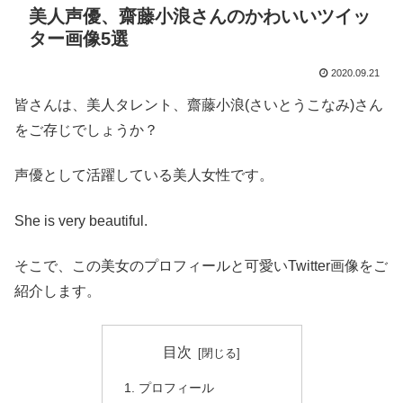
美人声優、齋藤小浪さんのかわいいツイッ
ター画像5選
2020.09.21
皆さんは、美人タレント、齋藤小浪(さいとうこなみ)さん
をご存じでしょうか？
声優として活躍している美人女性です。
She is very beautiful.
そこで、この美女のプロフィールと可愛いTwitter画像をご
紹介します。
目次
プロフィール