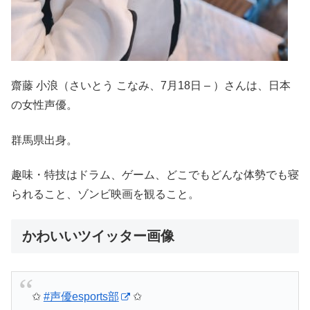
齋藤 小浪（さいとう こなみ、7月18日 – ）さんは、日本
の女性声優。
群馬県出身。
趣味・特技はドラム、ゲーム、どこでもどんな体勢でも寝
られること、ゾンビ映画を観ること。
かわいいツイッター画像
✩
#声優esports部
✩