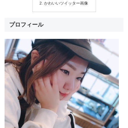
かわいいツイッター画像
プロフィール