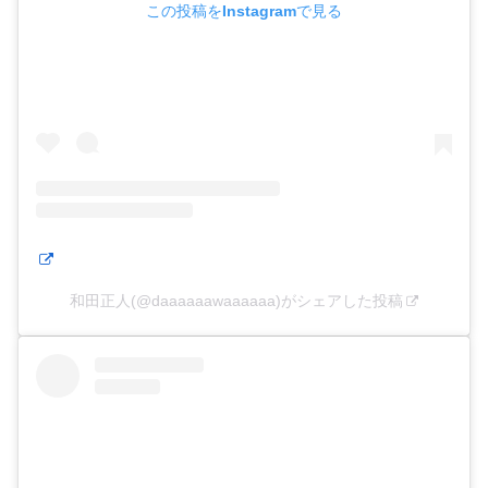
この投稿をInstagramで見る
和田正人(@daaaaaawaaaaaa)がシェアした投稿