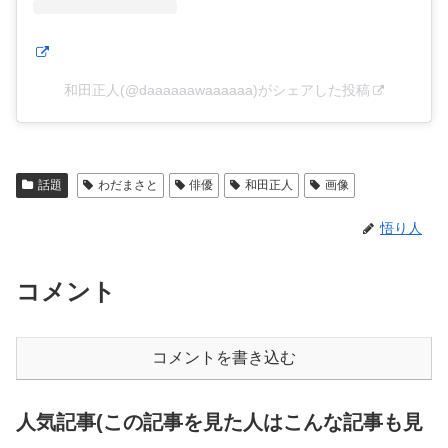
和田正人(@daaaaaawaaaaaa)がシェアした投稿
話題
わだまさと
俳優
和田正人
画像
悟り人
コメント
コメントを書き込む
人気記事(この記事を見た人はこんな記事も見