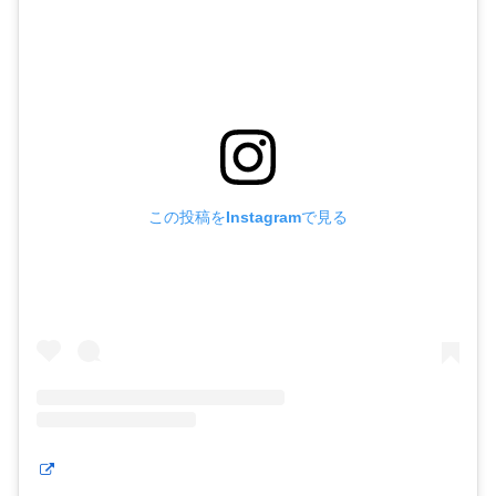
この投稿をInstagramで見る