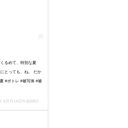
っくるめて、特別な夏
にとっても、ね。 だか
 #ポトレ #被写体 #被
年 8月月14日午前8時31分PDT