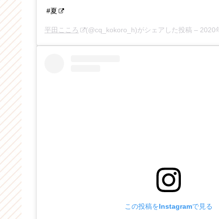
#夏
平田こころ
(@cq_kokoro_h)がシェアした投稿 –
2020年
この投稿をInstagramで見る