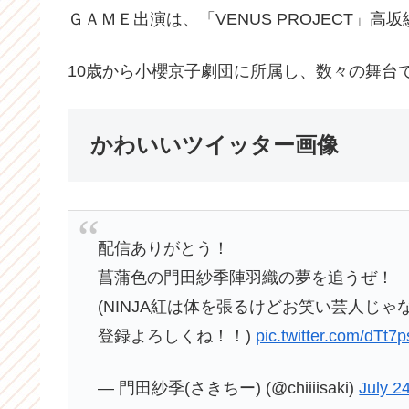
ＧＡＭＥ出演は、「VENUS PROJECT」高
10歳から小櫻京子劇団に所属し、数々の舞台
かわいいツイッター画像
配信ありがとう！
菖蒲色の門田紗季陣羽織の夢を追うぜ！
(NINJA紅は体を張るけどお笑い芸人じゃな
登録よろしくね！！)
pic.twitter.com/dTt
— 門田紗季(さきちー) (@chiiiisaki)
July 2