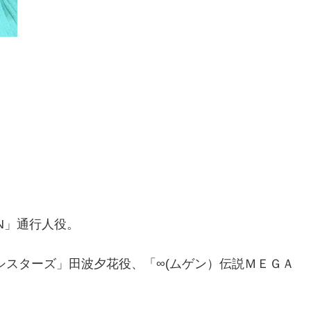
ION」通行人役。
シスターズ」田波夕花役、「∞(ムゲン）伝説ＭＥＧＡ