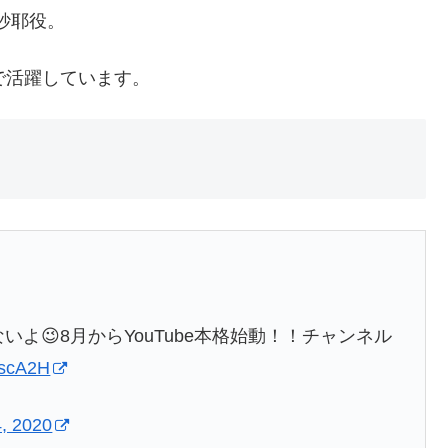
坂紗耶役。
で活躍しています。
いよ😉8月からYouTube本格始動！！チャンネル
7pscA2H
4, 2020