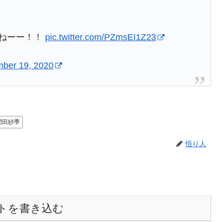
くねーー！！
pic.twitter.com/PZmsEI1Z23
ber 19, 2020
門田紗季
悟り人
トを書き込む