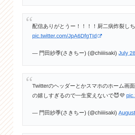
配信ありがとうー！！！！厨二病炸裂しち
pic.twitter.com/JpA6DfgTId
— 門田紗季(さきちー) (@chiiiisaki)
July 2
Twitterのヘッダーとかスマホのホー
の嬉しすぎるので一生変えないで😈💜
pic
— 門田紗季(さきちー) (@chiiiisaki)
August