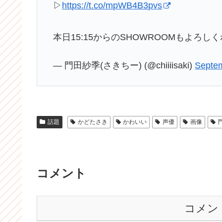
▷
https://t.co/mpWB4B3pvs
本日15:15からのSHOWROOMもよろし
— 門田紗季(さきちー) (@chiiiisaki)
Septem
話題
かどたさき
かわいい
声優
画像
コメント
コメン