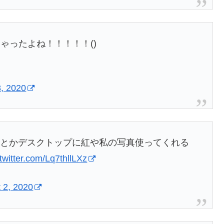
ゃったよね！！！！！()
8, 2020
ム画面とかデスクトップに紅や私の写真使ってくれる
.twitter.com/Lq7thllLXz
 2, 2020