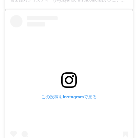
吉田綾乃クリスティー(@y.ayanochristie.official)がシェアした投稿
この投稿をInstagramで見る