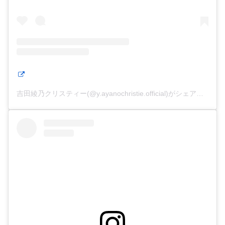
吉田綾乃クリスティー(@y.ayanochristie.official)がシェアした投稿