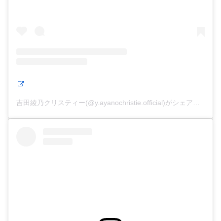
吉田綾乃クリスティー(@y.ayanochristie.official)がシェアした投稿