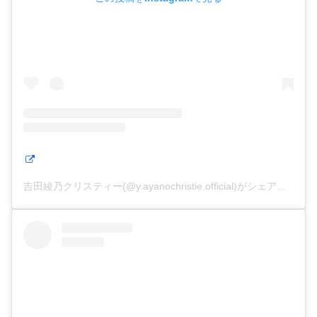
吉田綾乃クリスティー(@y.ayanochristie.official)がシェアした投稿