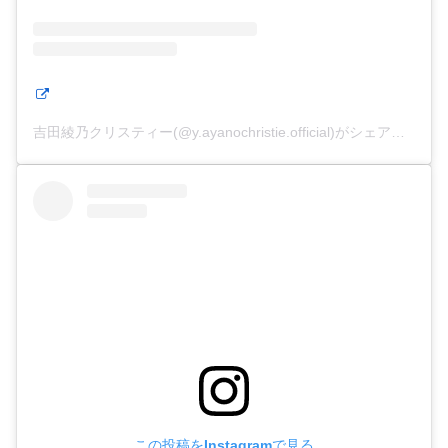
吉田綾乃クリスティー(@y.ayanochristie.official)がシェアした投稿
この投稿をInstagramで見る