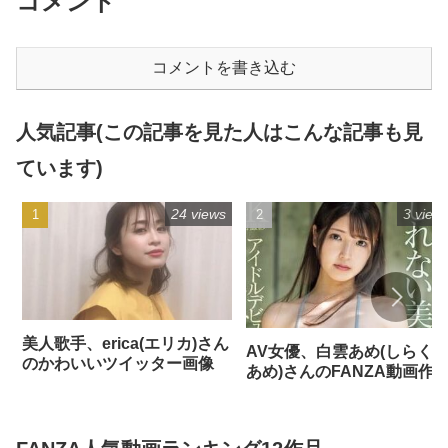
コメント
コメントを書き込む
人気記事(この記事を見た人はこんな記事も見
ています)
24 views
3 view
美人歌手、erica(エリカ)さん
AV女優、白雲あめ(しらく
のかわいいツイッター画像
あめ)さんのFANZA動画作