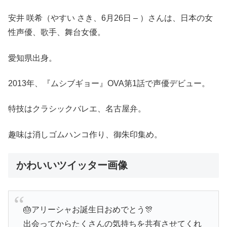
安井 咲希（やすい さき、6月26日 – ）さんは、日本の女
性声優、歌手、舞台女優。
愛知県出身。
2013年、『ムシブギョー』OVA第1話で声優デビュー。
特技はクラシックバレエ、名古屋弁。
趣味は消しゴムハンコ作り、御朱印集め。
かわいいツイッター画像
🎂アリーシャお誕生日おめでとう🎊
出会ってからたくさんの気持ちを共有させてくれ