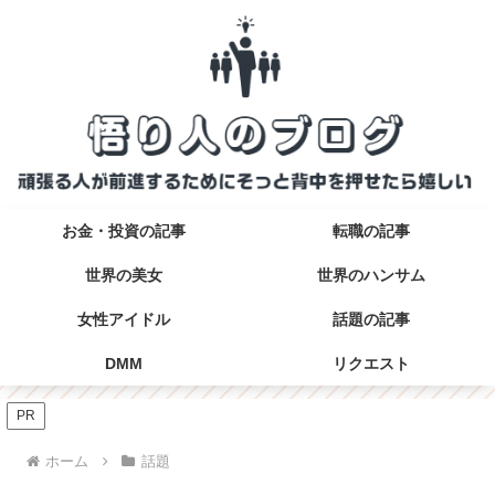
お金・投資の記事
転職の記事
世界の美女
世界のハンサム
女性アイドル
話題の記事
DMM
リクエスト
PR
ホーム
話題