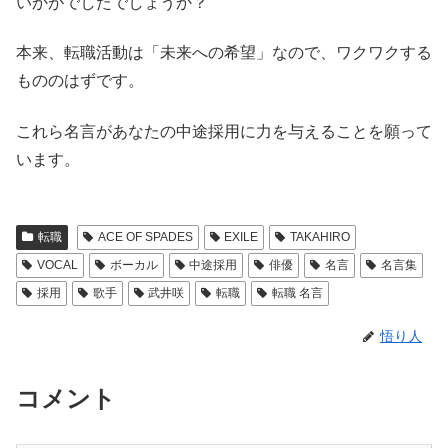
いかがでしたでしょうか？
本来、転職活動は「未来への希望」なので、ワクワクする
もののはずです。
これら名言があなたの中途採用に力を与えることを願って
います。
転職
ACE OF SPADES
EXILE
TAKAHIRO
VOCAL
ボーカル
中途採用
俳優
名言
名言集
採用
歌手
武井咲
転職
転職 名言
悟り人
コメント