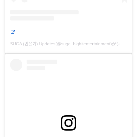
SUGA (민윤기) Updates(@suga_bighitentertainment)がシェアした投稿