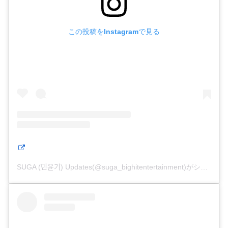
この投稿をInstagramで見る
SUGA (민윤기) Updates(@suga_bighitentertainment)がシェアした投稿