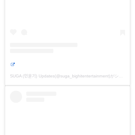
SUGA (민윤기) Updates(@suga_bighitentertainment)がシェアした投稿