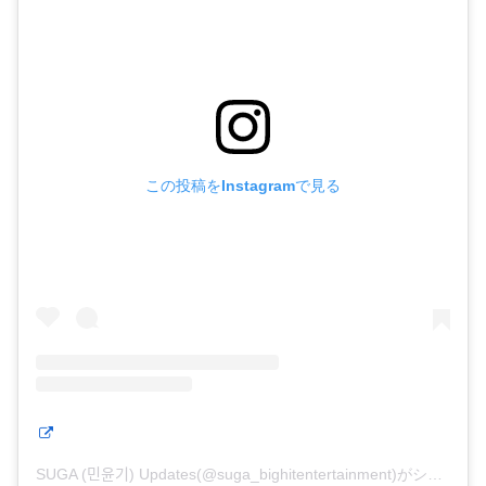
この投稿をInstagramで見る
SUGA (민윤기) Updates(@suga_bighitentertainment)がシェアした投稿