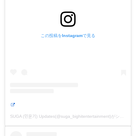
この投稿をInstagramで見る
SUGA (민윤기) Updates(@suga_bighitentertainment)がシェアした投稿