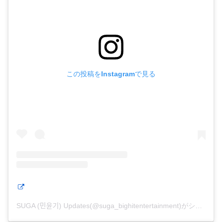
この投稿をInstagramで見る
SUGA (민윤기) Updates(@suga_bighitentertainment)がシェアした投稿