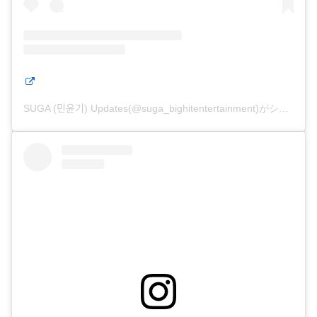
SUGA (민윤기) Updates(@suga_bighitentertainment)がシェアした投稿