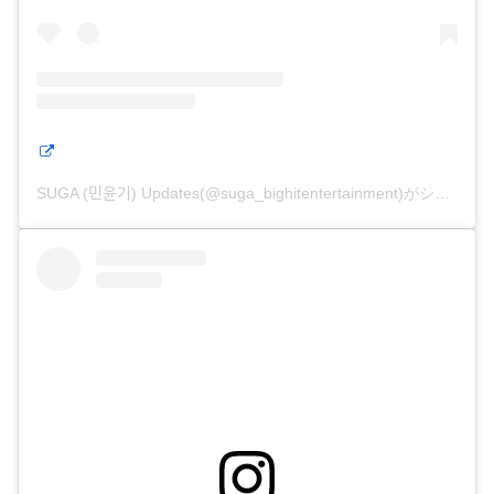
SUGA (민윤기) Updates(@suga_bighitentertainment)がシェアした投稿