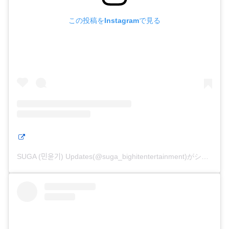
この投稿をInstagramで見る
SUGA (민윤기) Updates(@suga_bighitentertainment)がシェアした投稿