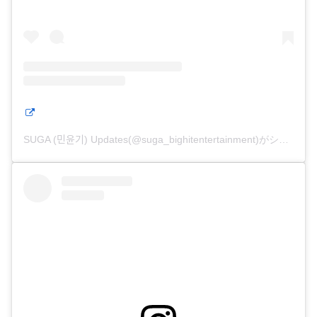
SUGA (민윤기) Updates(@suga_bighitentertainment)がシェアした投稿