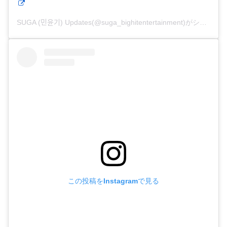
SUGA (민윤기) Updates(@suga_bighitentertainment)がシェアした投稿
この投稿をInstagramで見る