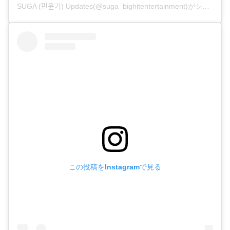
SUGA (민윤기) Updates(@suga_bighitentertainment)がシェアした投稿
この投稿をInstagramで見る