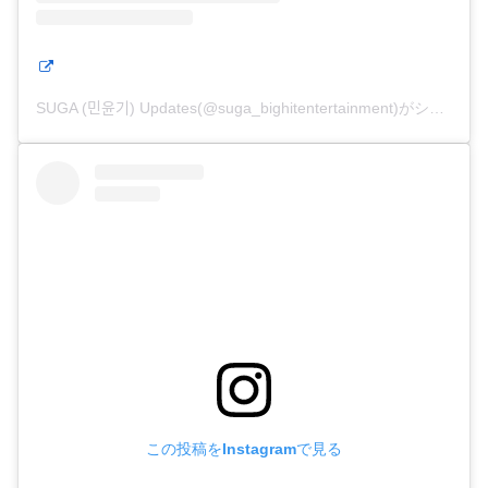
SUGA (민윤기) Updates(@suga_bighitentertainment)がシェアした投稿
この投稿をInstagramで見る