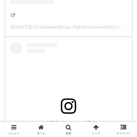
SUGA (민윤기) Updates(@suga_bighitentertainment)がシェアした投稿
この投稿をInstagramで見る
メニュー
ホーム
検索
トップ
サイドバー