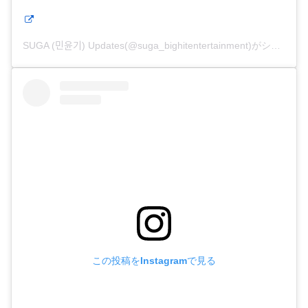
SUGA (민윤기) Updates(@suga_bighitentertainment)がシェアした投稿
この投稿をInstagramで見る