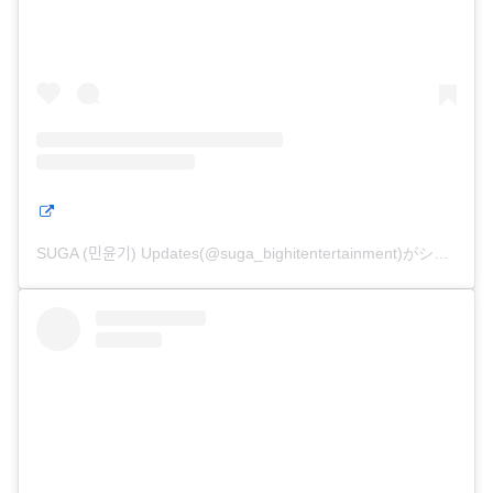
SUGA (민윤기) Updates(@suga_bighitentertainment)がシェアした投稿