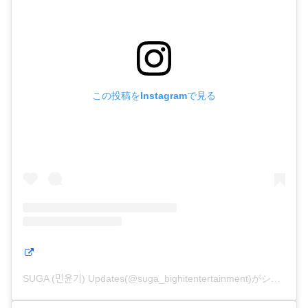
この投稿をInstagramで見る
SUGA (민윤기) Updates(@suga_bighitentertainment)がシェアした投稿