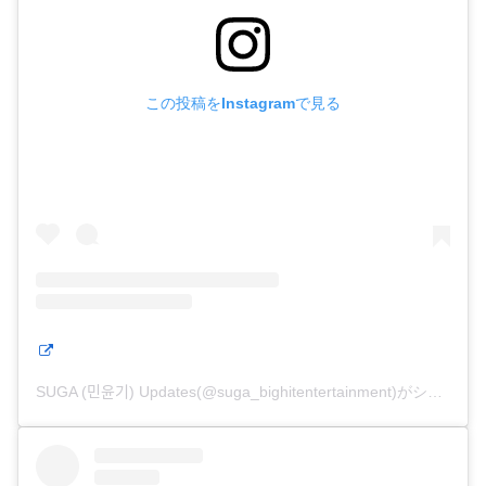
この投稿をInstagramで見る
SUGA (민윤기) Updates(@suga_bighitentertainment)がシェアした投稿