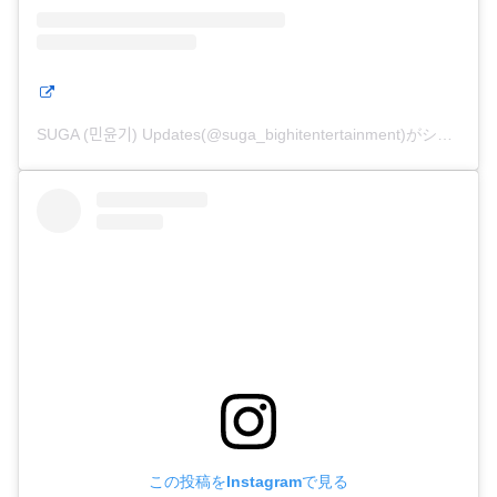
SUGA (민윤기) Updates(@suga_bighitentertainment)がシェアした投稿
この投稿をInstagramで見る