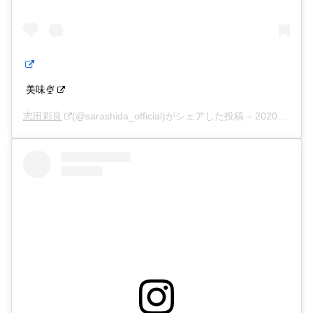
美味🍨
志田彩良
(@sarashida_official)がシェアした投稿 –
2020年 3月月1日午前4時58分PST