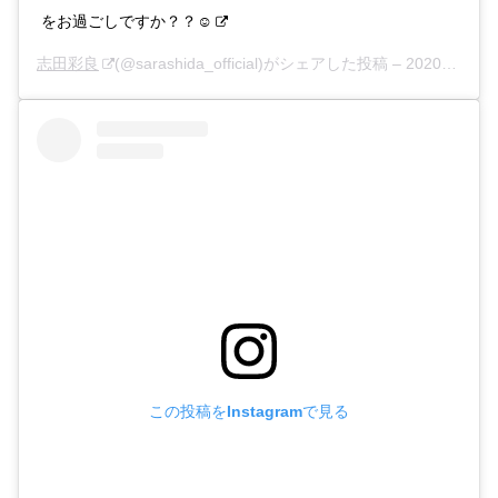
をお過ごしですか？？☺︎
志田彩良
(@sarashida_official)がシェアした投稿 –
2020年 4月月6日午前3時24分PDT
この投稿をInstagramで見る