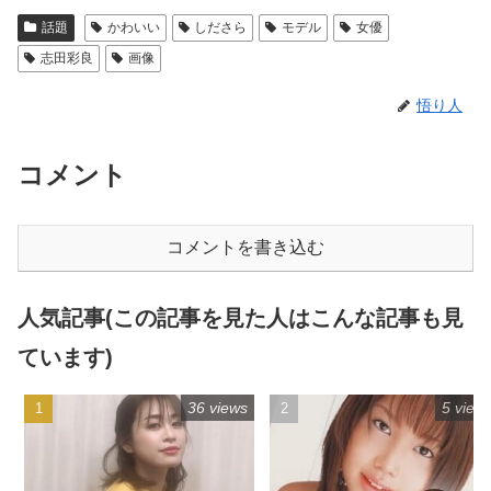
話題
かわいい
しださら
モデル
女優
志田彩良
画像
悟り人
コメント
コメントを書き込む
人気記事(この記事を見た人はこんな記事も見
ています)
36 views
5 view