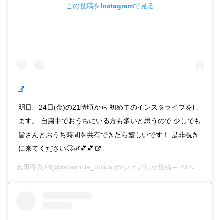
この投稿をInstagramで見る
明日、24日(金)の21時頃から 初めてのインスタライブをし
ます。 自粛中でおうちにいる方も多いと思うので 少しでも
皆さんとおうち時間を共有できたら嬉しいです！ 是非覗き
に来てください🙄🌿💕💕
志田彩良
(@sarashida_official)がシェアした投稿 –
2020年 4月月23日午前1時39分PDT