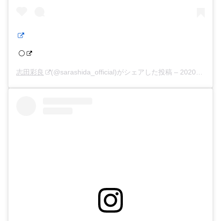
⚪️
志田彩良
(@sarashida_official)がシェアした投稿 –
2020年 6月月9日午前5時22分PDT