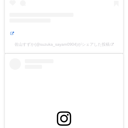
佐山すずか(@suzuka_sayam0904)がシェアした投稿