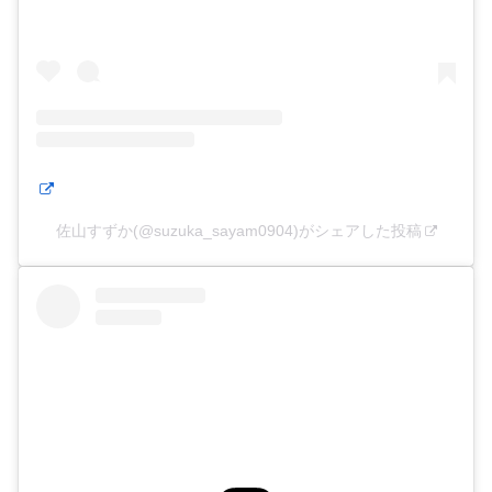
佐山すずか(@suzuka_sayam0904)がシェアした投稿