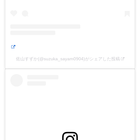
佐山すずか(@suzuka_sayam0904)がシェアした投稿