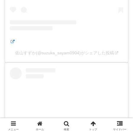
佐山すずか(@suzuka_sayam0904)がシェアした投稿
メニュー
ホーム
検索
トップ
サイドバー