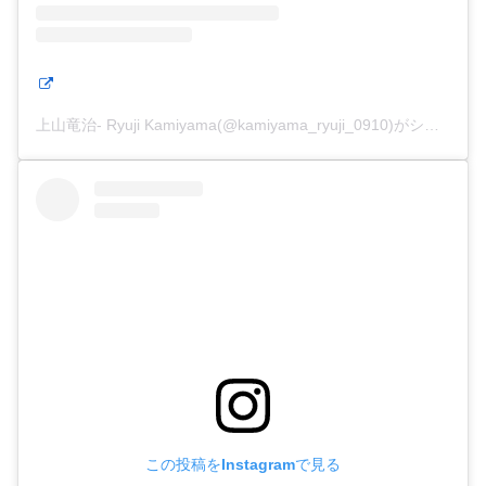
上山竜治- Ryuji Kamiyama(@kamiyama_ryuji_0910)がシェアした投稿
この投稿をInstagramで見る