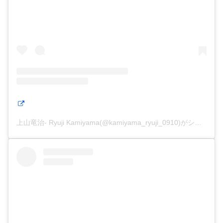
上山竜治- Ryuji Kamiyama(@kamiyama_ryuji_0910)がシェアした投稿