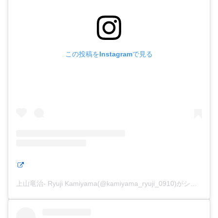
この投稿をInstagramで見る
上山竜治- Ryuji Kamiyama(@kamiyama_ryuji_0910)がシェアした投稿