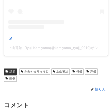
上山竜治- Ryuji Kamiyama(@kamiyama_ryuji_0910)がシェアした投稿
話題
かみやまりゅうじ
上山竜治
俳優
声優
画像
悟り人
コメント