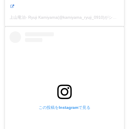
上山竜治- Ryuji Kamiyama(@kamiyama_ryuji_0910)がシェアした投稿
この投稿をInstagramで見る