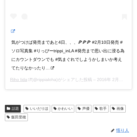
気がつけば発売まであと4日、、、🍕🍕🍕 #2月10日発売 #
ソロ写真集 #りっぴーtrippi_inLA #発売まで思い出に浸る為
にカウントダウンでも #気まぐれでしようかしまいか考え
てたりなかったり…
Riho Iida
(@rippialoha)がシェアした投稿 –
2016年 2月月5日午後11時15分PST
話題
いいだりほ
かわいい
声優
歌手
画像
飯田里穂
悟り人