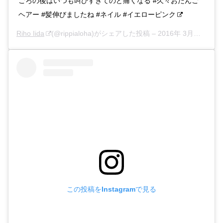
ごろの後はいつも叫びすぎてのど痛くなる #久々おだんご
ヘアー #髪伸びましたね #ネイル #イエローピンク
Riho Iida
(@rippialoha)がシェアした投稿 –
2016年 3月月2日午後4時02分PST
この投稿をInstagramで見る