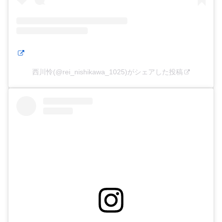
西川怜(@rei_nishikawa_1025)がシェアした投稿