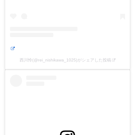
西川怜(@rei_nishikawa_1025)がシェアした投稿