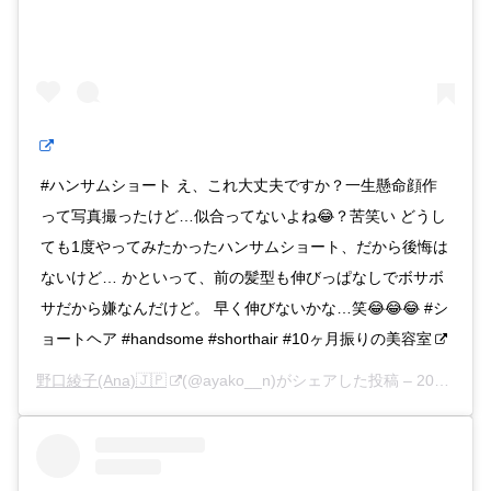
#ハンサムショート え、これ大丈夫ですか？一生懸命顔作
って写真撮ったけど…似合ってないよね😂？苦笑い どうし
ても1度やってみたかったハンサムショート、だから後悔は
ないけど… かといって、前の髪型も伸びっぱなしでボサボ
サだから嫌なんだけど。 早く伸びないかな…笑😂😂😂 #シ
ョートヘア #handsome #shorthair #10ヶ月振りの美容室
野口綾子(Ana)🇯🇵
(@ayako__n)がシェアした投稿 –
2020年 7月月5日午前12時33分PDT