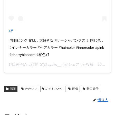
内側ピンク 🌸💇‍♀️ . 大好きな #サーシャバンクス と同じ色 .
#インナーカラー #ヘアカラー #haircolor #innercolor #pink
#cherryblossom #桜色
野口綾子(Ana)🇯🇵
(@ayako__n)がシェアした投稿 –
2019年 3月月9日午前12時42分PST
話題
かわいい
のぐちあやこ
画像
野口綾子
悟り人