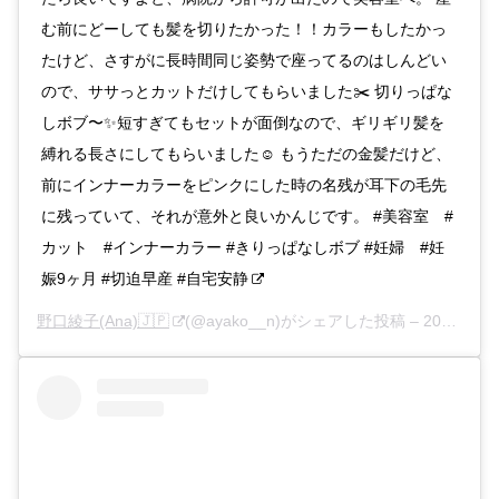
む前にどーしても髪を切りたかった！！カラーもしたかっ
たけど、さすがに長時間同じ姿勢で座ってるのはしんどい
ので、ササっとカットだけしてもらいました✂️ 切りっぱな
しボブ〜✨短すぎてもセットが面倒なので、ギリギリ髪を
縛れる長さにしてもらいました☺️ もうただの金髪だけど、
前にインナーカラーをピンクにした時の名残が耳下の毛先
に残っていて、それが意外と良いかんじです。 #美容室 #
カット #インナーカラー #きりっぱなしボブ #妊婦 #妊
娠9ヶ月 #切迫早産 #自宅安静
野口綾子(Ana)🇯🇵
(@ayako__n)がシェアした投稿 –
2019年10月月10日午前12時44分PDT