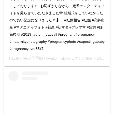
にしております✨ . お恥ずかしながら、定番のマタニティフ
ォトを撮らせていただきました🙈 結婚式をしていなかった
ので良い記念になりました☺️🤰 . . #妊娠報告 #妊娠 #高齢出
産 #マタニティフォト #初産 #初マタ #プレママ #妊婦 #妊
娠後期 #2019_autum_baby部 #pregnant #pregnancy
#maternityphotography #pregnancyphoto #expectingababy
#pregnancyover35
野口綾子(Ana)🇯🇵
(@ayako__n)がシェアした投稿 –
2019年 9月月14日午後9時50分PDT