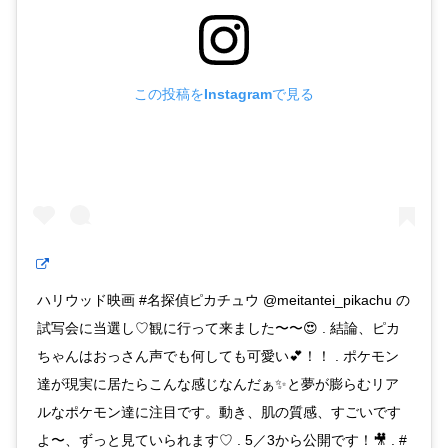
この投稿をInstagramで見る
ハリウッド映画 #名探偵ピカチュウ @meitantei_pikachu の
試写会に当選し♡観に行って来ました〜〜😍 . 結論、ピカ
ちゃんはおっさん声でも何しても可愛い💕！！ . ポケモン
達が現実に居たらこんな感じなんだぁ✨と夢が膨らむリア
ルなポケモン達に注目です。動き、肌の質感、すごいです
よ〜、ずっと見ていられます♡ . 5／3から公開です！🎥 . #