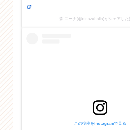
森 ニーナ(@ninazaballa)がシェアし
この投稿をInstagramで見る