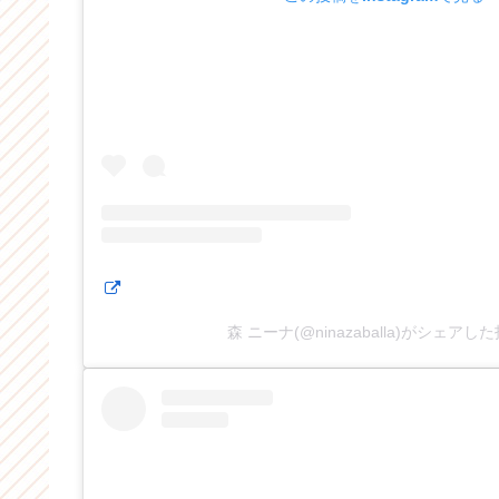
森 ニーナ(@ninazaballa)がシェアし