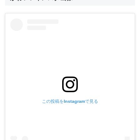
この投稿をInstagramで見る