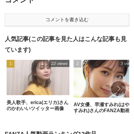
コメントを書き込む
人気記事(この記事を見た人はこんな記事も見
ています)
22 views
3 view
美人歌手、erica(エリカ)さん
AV女優、早瀬すみれ(はや
のかわいいツイッター画像
すみれ)さんのFANZA動画
品
FANZA人気動画ランキング12作品