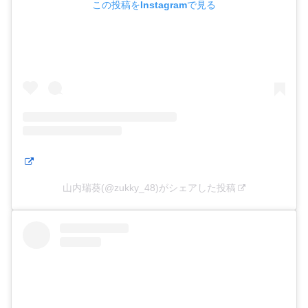
この投稿をInstagramで見る
山内瑞葵(@zukky_48)がシェアした投稿