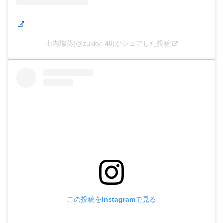
山内瑞葵(@zukky_48)がシェアした投稿
この投稿をInstagramで見る