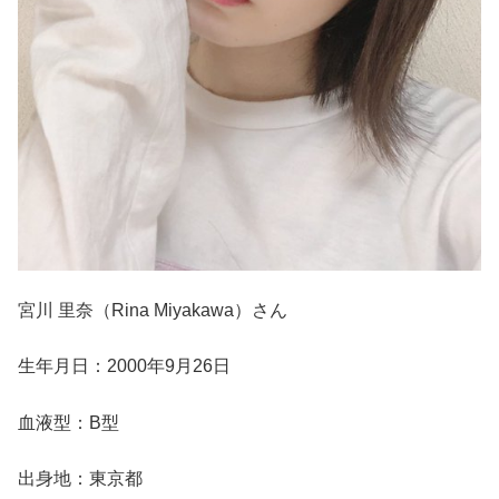
宮川 里奈（Rina Miyakawa）さん
生年月日：2000年9月26日
血液型：B型
出身地：東京都