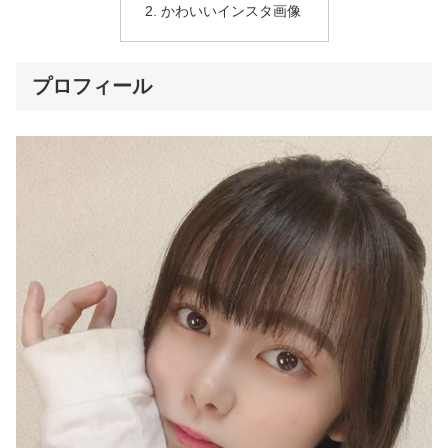
かわいいインスタ画像
プロフィール