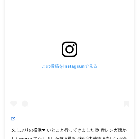
この投稿をInstagramで見る
久しぶりの横浜❤︎ いとこと行ってきました😉 赤レンガ懐か
しい〜〜ってなりました笑 #横浜 #横浜中華街 #赤レンガ倉