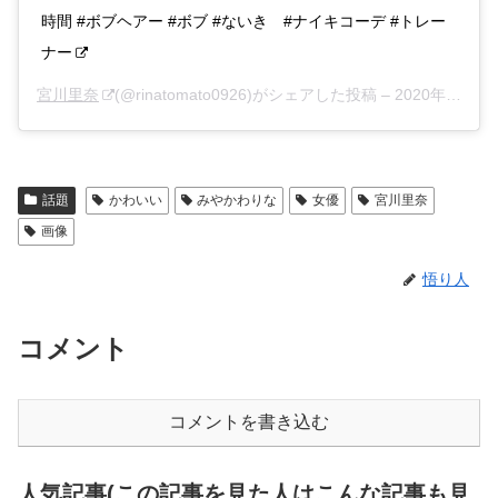
時間 #ボブヘアー #ボブ #ないき #ナイキコーデ #トレー
ナー
宮川里奈
(@rinatomato0926)がシェアした投稿 –
2020年 4月月7日午後11時59分PDT
話題
かわいい
みやかわりな
女優
宮川里奈
画像
悟り人
コメント
コメントを書き込む
人気記事(この記事を見た人はこんな記事も見