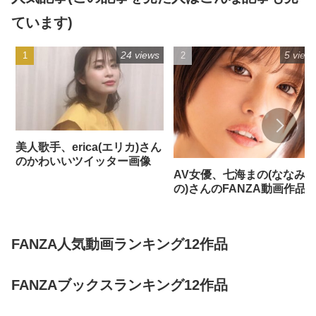
ています)
24 views
5 view
美人歌手、erica(エリカ)さん
のかわいいツイッター画像
AV女優、七海まの(ななみ
の)さんのFANZA動画作品
FANZA人気動画ランキング12作品
FANZAブックスランキング12作品