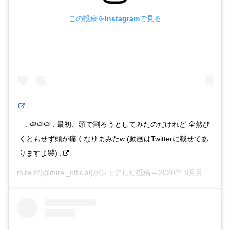
この投稿をInstagramで見る
_ . 🍉🍉🍉 . 最初、頭で割ろうとしてみたのだけれど 全然び
くともせず頭が痛くなりまみたw (動画はTwitterに載せてあ
りますよ🤣) .
mirei
(@mirei_official)がシェアした投稿 –
2020年 8月月3日午後6時50分PDT