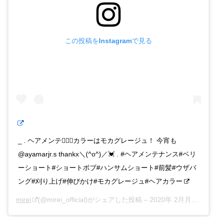
この投稿をInstagramで見る
_ . ヘアメンテ💇🏻‍♀️カラーはモカグレージュ！ 今宵も
@ayamarjr.s thankx＼(^o^)／💓 . #ヘアメンテナンス#ベリ
ーショート#ショートボブ#ハンサムショート#前髪#ウザバ
ング#刈り上げ#伸びかけ#モカグレージュ#ヘアカラー
mirei
(@mirei_official)がシェアした投稿 –
2020年 2月月10日午前6時25分PST