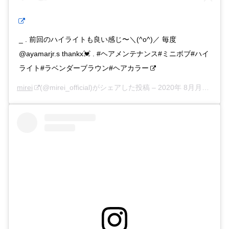
_ . 前回のハイライトも良い感じ〜＼(^o^)／ 毎度
@ayamarjr.s thankx💓 . #ヘアメンテナンス#ミニボブ#ハイ
ライト#ラベンダーブラウン#ヘアカラー
mirei
(@mirei_official)がシェアした投稿 –
2020年 8月月16日午後5時09分PDT