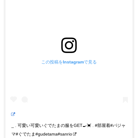
この投稿をInstagramで見る
_ . 可愛い可愛いぐでたまの服をGET🍳💓 . #部屋着#パジャ
マ#ぐでたま#gudetama#sanrio