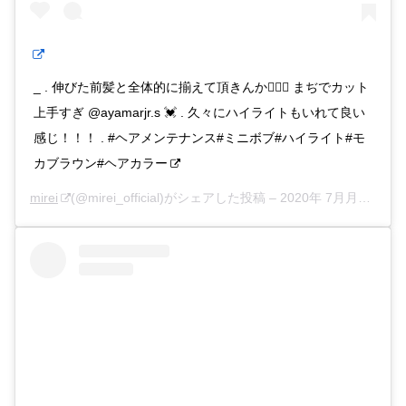
_ . 伸びた前髪と全体的に揃えて頂きんか💇🏻‍♀️ まぢでカット
上手すぎ @ayamarjr.s 💓 . 久々にハイライトもいれて良い
感じ！！！ . #ヘアメンテナンス#ミニボブ#ハイライト#モ
カブラウン#ヘアカラー
mirei
(@mirei_official)がシェアした投稿 –
2020年 7月月30日午前12時04分PDT