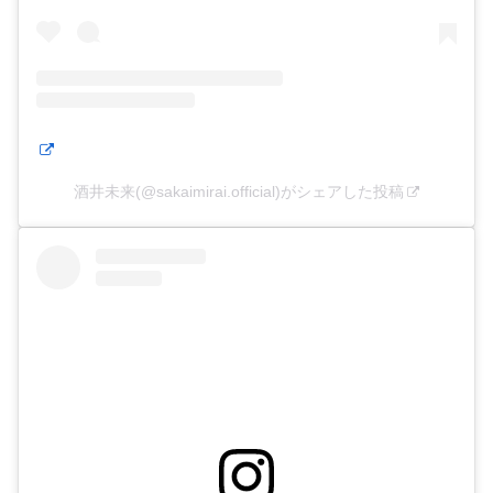
酒井未来(@sakaimirai.official)がシェアした投稿