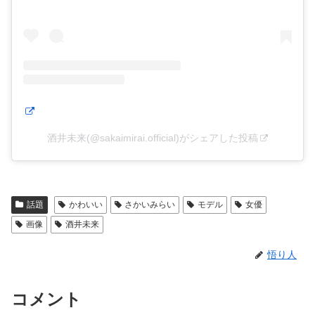
酒井未来(@sakaimirai.official)がシェアした投稿
話題
かわいい
さかいみらい
モデル
女優
画像
酒井未来
悟り人
コメント