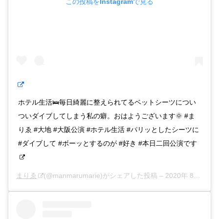
この投稿をInstagramで見る
ホテル生活🛌毎日綺麗に整えられてるベットシーツについ
ついダイブしてしまう私の癖。おはようございます🌞 #ま
りゑ #大地 #大阪公演 #ホテル生活 #パリッとしたシーツに
#ダイブして #ボーッとするのが #好き #本日二回公演です
まりゑ
(@manmarumarie)がシェアした投稿 –
2020年 8月月18日午後4時23分PDT