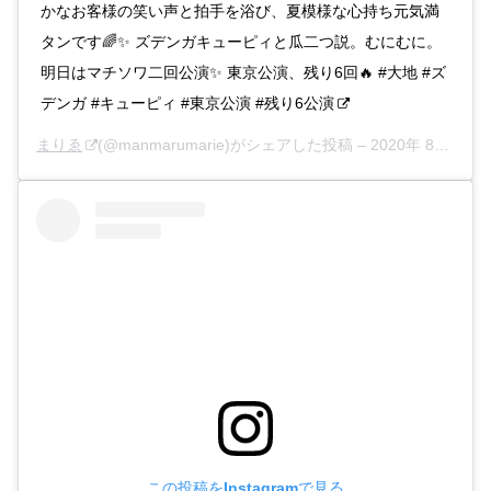
かなお客様の笑い声と拍手を浴び、夏模様な心持ち元気満
タンです🌈✨ ズデンガキューピィと瓜二つ説。むにむに。
明日はマチソワ二回公演✨ 東京公演、残り6回🔥 #大地 #ズ
デンガ #キューピィ #東京公演 #残り6公演
まりゑ
(@manmarumarie)がシェアした投稿 –
2020年 8月月4日午前12時58分PDT
この投稿をInstagramで見る