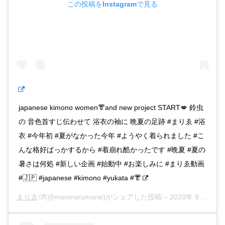
この投稿をInstagramで見る
japanese kimono women👘and new project START💋 鈴虫
の 音色首すじ伝わせて 浴衣の袖に 晩夏の足跡 #まりゑ #浴
衣 #今年初 #夏がなかった今年 #ようやく着られました #こ
んな格好ばっかするから #着崩れ酷かったです #晩夏 #夏の
暑さは何処 #新しい企画 #始動中 #お楽しみに #まりゑ動画
#🇯🇵 #japanese #kimono #yukata #👘
まりゑ
(@manmarumarie)がシェアした投稿 –
2020年 9月月13日午後6時27分PDT