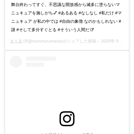
舞台終わってすぐ、不思議な開放感から滅多に塗らないマ
ニュキュアを施しがち💅 #あるある #なしなし #私だけ #マ
ニュキュア が私の中では #自由の象徴 なのかもしれない #
謎 #そして多分すぐとる #そういう人間だ
まりゑ
(@manmarumarie)がシェアした投稿 –
2020年 9月月1日午前1時06分PDT