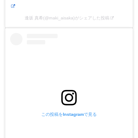
逢坂 真希(@maki_aisaka)がシェアした投稿
この投稿をInstagramで見る