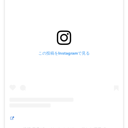
この投稿をInstagramで見る