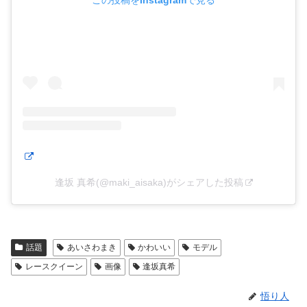
逢坂 真希(@maki_aisaka)がシェアした投稿
話題
あいさわまき
かわいい
モデル
レースクイーン
画像
逢坂真希
悟り人