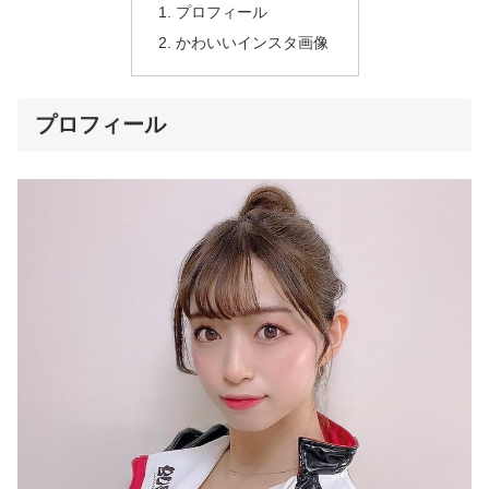
プロフィール
かわいいインスタ画像
プロフィール