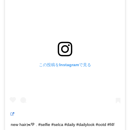
この投稿をInstagramで見る
new hair✂️💚 . #selfie #selca #daily #dailylook #ootd #f4f