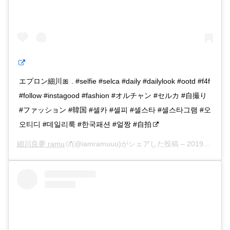
エプロン細川🎀 . #selfie #selca #daily #dailylook #ootd #f4f
#follow #instagood #fashion #オルチャン #セルカ #自撮り
#ファッション #韓国 #셀카 #셀피 #셀스타 #셀스타그램 #오
오티디 #데일리룩 #한국패션 #얼짱 #自拍
細川良夢 ramu
(@iamramuuu)がシェアした投稿 –
2019年12月月5日午前7時43分PST