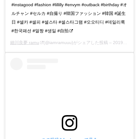
#instagood #fashion #lillilly #envym #outback #birthday #オ
ルチャン #セルカ #自撮り #韓国ファッション #韓国 #誕生
日 #셀카 #셀피 #셀스타 #셀스타그램 #오오티디 #데일리룩
#한국패션 #얼짱 #생일 #自拍
細川良夢 ramu
(@iamramuuu)がシェアした投稿 –
2019年11月月19日午前9時10分PST