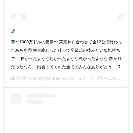
尊〜1000万ドルの夜景〜 東京神戸合わせて全12公演終わっ
たあああ🥺 舞台終わった後って卒業式の後みたいな気持ち
で、 長かったような短かったような長かったような 数ヶ月
だったなん。 出会ってくれた全てのみんなありがとう！
細川良夢 ramu
(@iamramuuu)がシェアした投稿 –
2020年 3月月9日午後7時21分PDT