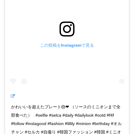
この投稿をInstagramで見る
かわいいを超えたプレート🎂❤︎ （ソースのミニオンまで全
部食べた） . #selfie #selca #daily #dailylook #ootd #f4f
#follow #instagood #fashion #lillily #minion #birthday #オル
チャン #セルカ #自撮り #韓国ファッション #韓国 #ミニオ