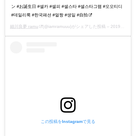
ン #お誕生日 #셀카 #셀피 #셀스타 #셀스타그램 #오오티디
#데일리룩 #한국패션 #얼짱 #생일 #自拍
細川良夢 ramu
(@iamramuuu)がシェアした投稿 –
2019年12月月11日午前12時36分PST
この投稿をInstagramで見る