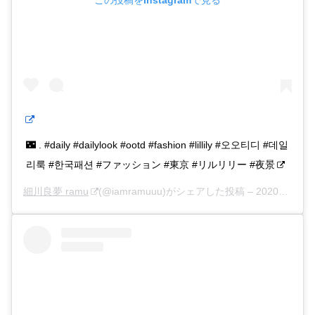
🌃 . #daily #dailylook #ootd #fashion #lillily #오오티디 #데일
리룩 #한국패션 #ファッション #東京 #リルリリー #夜景
細川良夢 ramu
(@iamramuuu)がシェアした投稿 –
2020年 7月月19日午前3時38分PDT