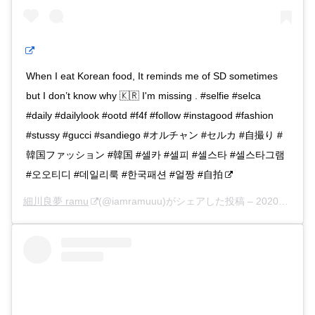
When I eat Korean food, It reminds me of SD sometimes
but I don’t know why 🇰🇷 I'm missing . #selfie #selca
#daily #dailylook #ootd #f4f #follow #instagood #fashion
#stussy #gucci #sandiego #オルチャン #セルカ #自撮り #
韓国ファッション #韓国 #셀카 #셀피 #셀스타 #셀스타그램
#오오티디 #데일리룩 #한국패션 #얼짱 #自拍
細川良夢 ramu
(@iamramuuu)がシェアした投稿 –
2020年 2月月2日午前8時06分PST