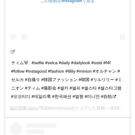
この投稿をInstagramで見る
ティム🐻 . #selfie #selca #daily #dailylook #ootd #f4f
#follow #instagood #fashion #lillily #minion #オルチャン #
セルカ #自撮り #韓国ファッション #韓国 #リルリリー #ミ
ニオン #ティム #撮影会 #셀카 #셀피 #셀스타 #셀스타그램
#오오티디 #데일리룩 #한국패션 #얼짱 #미니언 #自拍
細川良夢 ramu
(@iamramuuu)がシェアした投稿 –
2019年 9月月30日午後6時03分PDT