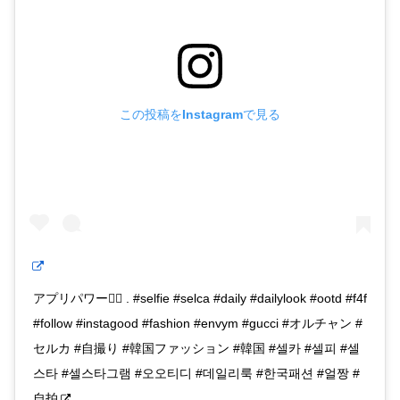
この投稿をInstagramで見る
アプリパワー🤷‍♀️ . #selfie #selca #daily #dailylook #ootd #f4f
#follow #instagood #fashion #envym #gucci #オルチャン #
セルカ #自撮り #韓国ファッション #韓国 #셀카 #셀피 #셀
스타 #셀스타그램 #오오티디 #데일리룩 #한국패션 #얼짱 #
自拍