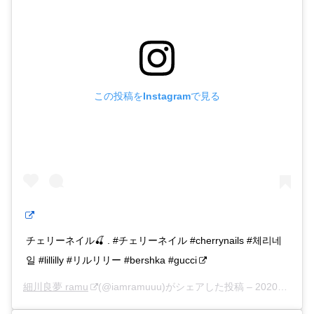
この投稿をInstagramで見る
チェリーネイル🍒 . #チェリーネイル #cherrynails #체리네
일 #lillilly #リルリリー #bershka #gucci
細川良夢 ramu
(@iamramuuu)がシェアした投稿 –
2020年 6月月5日午後8時35分PDT