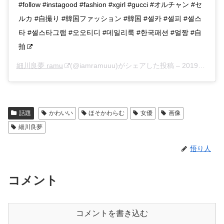
#follow #instagood #fashion #xgirl #gucci #オルチャン #セ
ルカ #自撮り #韓国ファッション #韓国 #셀카 #셀피 #셀스
타 #셀스타그램 #오오티디 #데일리룩 #한국패션 #얼짱 #自
拍
細川良夢 ramu
(@iamramuuu)がシェアした投稿 –
2019年 8月月17日午前7時45分PDT
話題
かわいい
ほそかわらむ
女優
画像
細川良夢
悟り人
コメント
コメントを書き込む