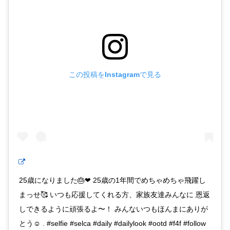
この投稿をInstagramで見る
25歳になりました🎂❤︎ 25歳の1年間でめちゃめちゃ飛躍し
まっせ🥰 いつも応援してくれる方、家族友達みんなに 恩返
しできるように頑張るよ〜！ みんないつもほんまにありが
とう☺︎ . #selfie #selca #daily #dailylook #ootd #f4f #follow