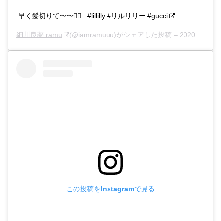
早く髪切りて〜〜💇‍♀️ . #lillilly #リルリリー #gucci
細川良夢 ramu
(@iamramuuu)がシェアした投稿 –
2020年 5月月31日午前6時47分PDT
この投稿をInstagramで見る