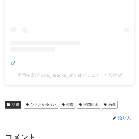
平岡祐太(@yuta_hiraoka_official)がシェアした投稿
話題
ひらおかゆうた
俳優
平岡祐太
画像
悟り人
コメント