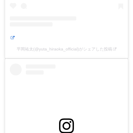
平岡祐太(@yuta_hiraoka_official)がシェアした投稿