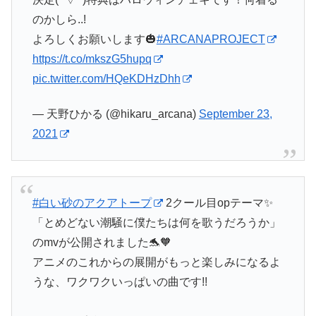
のかしら..!
よろしくお願いします🎃
#ARCANAPROJECT
https://t.co/mkszG5hupq
pic.twitter.com/HQeKDHzDhh
— 天野ひかる (@hikaru_arcana)
September 23,
2021
#白い砂のアクアトープ
2クール目opテーマ✨
「とめどない潮騒に僕たちは何を歌うだろうか」
のmvが公開されました🐬🧡
アニメのこれからの展開がもっと楽しみになるよ
うな、ワクワクいっぱいの曲です!!