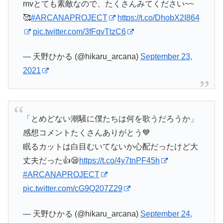
mvとても素敵なので、たくさんみてください~~
🥰
#ARCANAPROJECT
https://t.co/DhobX2I864
pic.twitter.com/3fFqvTtzC6
— 天野ひかる (@hikaru_arcana)
September 23,
2021
「とめどない潮騒に僕たちは何を歌うだろうか」
感想コメントたくさんありがとう💙
眠るカットは白目むいてないか心配だったけど大
丈夫だった👍😪
https://t.co/4y7tnPF45h
#ARCANAPROJECT
pic.twitter.com/cG9Q207Z29
— 天野ひかる (@hikaru_arcana)
September 24,