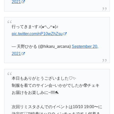
2021
行ってきま~す♪(๑ᴖ◡ᴖ๑)♪
pic.twitter.com/nP10wZhZsu
— 天野ひかる (@hikaru_arcana)
September 20,
2021
本日もありがとうございました♡✨
制服を着てのサイン会~いかがでしたか🥸チェキ
お届けをお楽しみに~!!!!🐬
次回リミスタさんでのイベントは10/10 19:00〜に
決定(*'▽'*)特典はハロウィンチェキです！何着る