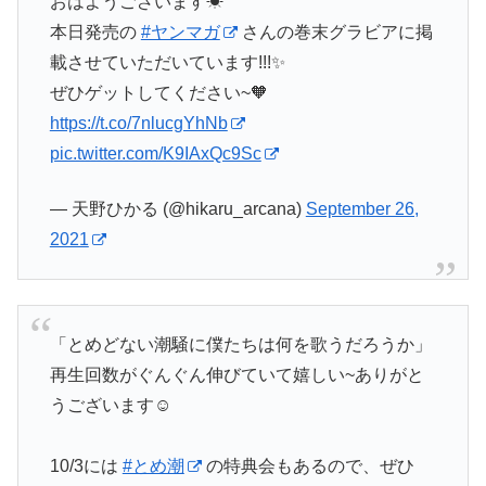
おはようございます☀
本日発売の
#ヤンマガ
さんの巻末グラビアに掲
載させていただいています!!!✨
ぜひゲットしてください~🧡
https://t.co/7nlucgYhNb
pic.twitter.com/K9IAxQc9Sc
— 天野ひかる (@hikaru_arcana)
September 26,
2021
「とめどない潮騒に僕たちは何を歌うだろうか」
再生回数がぐんぐん伸びていて嬉しい~ありがと
うございます☺️
10/3には
#とめ潮
の特典会もあるので、ぜひ