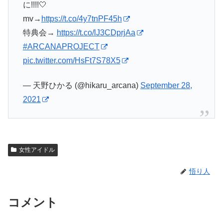
に!!!!🤍
mv→
https://t.co/4y7tnPF45h
特典会→
https://t.co/lJ3CDprjAa
#ARCANAPROJECT
pic.twitter.com/HsFt7S78X5
— 天野ひかる (@hikaru_arcana)
September 28,
2021
女性アイドル
悟り人
コメント