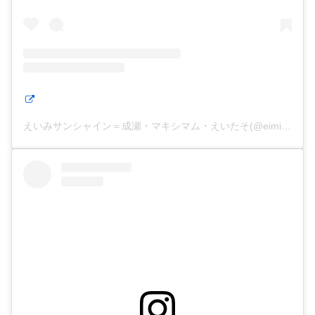
えいみサンシャイン＝成瀬・マキシマム・えいたそ(@eimisunshine)がシェアした投稿