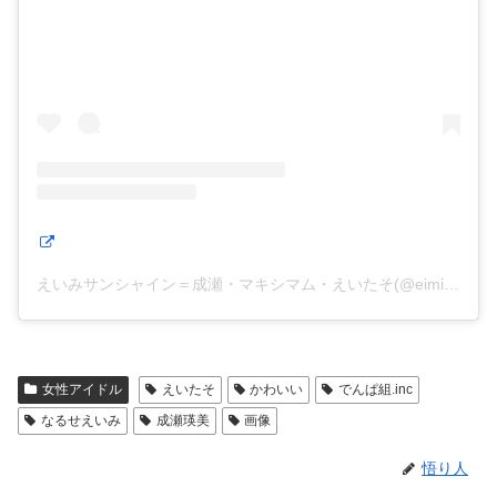
えいみサンシャイン＝成瀬・マキシマム・えいたそ(@eimisunshine)がシェアした投稿
女性アイドル
えいたそ
かわいい
でんぱ組.inc
なるせえいみ
成瀬瑛美
画像
悟り人