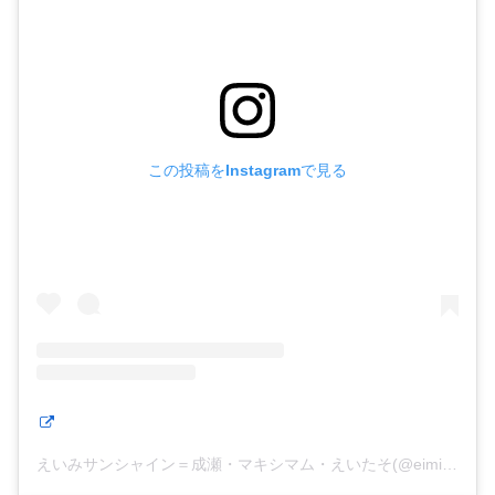
この投稿をInstagramで見る
えいみサンシャイン＝成瀬・マキシマム・えいたそ(@eimisunshine)がシェアした投稿