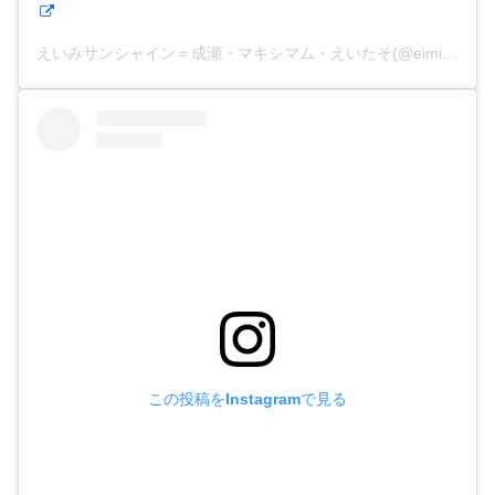
えいみサンシャイン＝成瀬・マキシマム・えいたそ(@eimisunshine)がシェアした投稿
この投稿をInstagramで見る