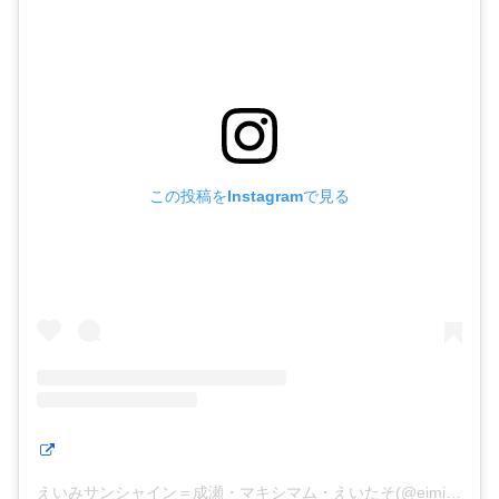
この投稿をInstagramで見る
えいみサンシャイン＝成瀬・マキシマム・えいたそ(@eimisunshine)がシェアした投稿