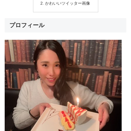
かわいいツイッター画像
プロフィール