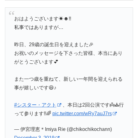
おはようございます☀☻!!
私事ではありますが…
昨日、29歳の誕生日を迎えました🎉
お祝いのメッセージを下さった皆様、本当にあり
がとうございます💕
また一つ歳を重ねて、新しい一年間を迎えられる
事が嬉しいです😆♪
#シスター・アクト
、本日は2回公演です👼⛪️行
って参ります!!🌈
pic.twitter.com/wRy7auJ7rs
— 伊宮理恵＊Imiya Rie (@chikochikochann)
December 3, 2019