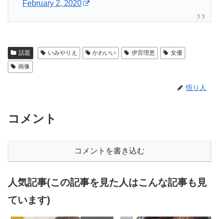
February 2, 2020
話題
いみやりえ
かわいい
伊宮理恵
女優
画像
悟り人
コメント
コメントを書き込む
人気記事(この記事を見た人はこんな記事も見
ています)