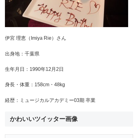
伊宮 理恵（Imiya Rie）さん
出身地：千葉県
生年月日：1990年12月2日
身長・体重：158cm・48kg
経歴：ミュージカルアカデミー03期 卒業
かわいいツイッター画像