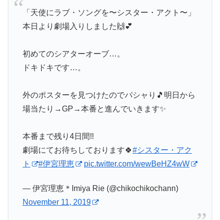
「天使にラブ・ソングを〜シスター・アクト〜」
本日より劇場入りしました🙌💕
初めてのシアターオーブ…。
ドキドキです…。
外のポスターを見つけたのでパシャり🎵明日から
場当たり→GP→本番と進んでいきます✨
本番まで残り4日間!!
劇場にてお待ちしております🍀
#シスター・アク
ト
#伊宮理恵
pic.twitter.com/wewBeHZ4wW
— 伊宮理恵＊Imiya Rie (@chikochikochann)
November 11, 2019