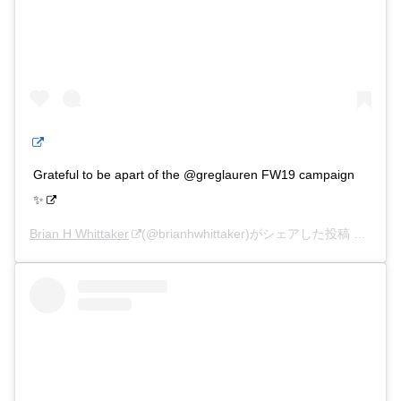
Grateful to be apart of the @greglauren FW19 campaign
✨
Brian H Whittaker
(@brianhwhittaker)がシェアした投稿 –
2020