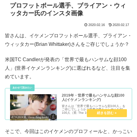
プロフットボール選手、ブライアン・ウィ
ッタカー氏のインスタ画像
2020.02.16
2020.02.17
皆さんは、イケメンプロフットボール選手、ブライアン・
ウィッタカー(Brian Whittaker)さんをご存じでしょうか？
米国TC Candlerが発表の「世界で最もハンサムな顔100
人」(世界イケメンランキング)に選ばれるなど、注目を集
めています。
2019年・世界で最もハンサムな顔100
人(イケメンランキング)
皆さんは「世界で最もハンサムな顔100人」を
ご存じでしょうか？世界で最もハンサムな顔
100人（英: The 100 Most Handsome Faces）
とは、イギリス生まれアメリカ在住の映画評論
家を自称するTC Candlerという男性...
そこで、今回はこのイケメンのプロフィールと、かっこい