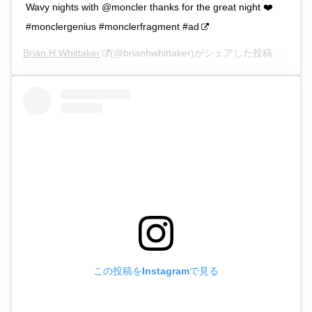
Wavy nights with @moncler thanks for the great night ❤️
#monclergenius #monclerfragment #ad
Brian H Whittaker
(@brianhwhittaker)がシェアした投稿 –
201
この投稿をInstagramで見る