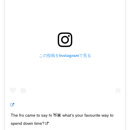
この投稿をInstagramで見る
The fro came to say hi 👋🏽 what’s your favourite way to
spend down time?