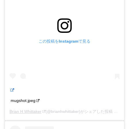
この投稿をInstagramで見る
mugshot.jpeg
Brian H Whittaker
(@brianhwhittaker)がシェアした投稿 –
201