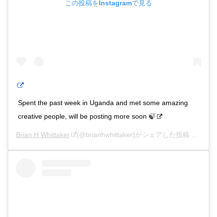
この投稿をInstagramで見る
Spent the past week in Uganda and met some amazing
creative people, will be posting more soon 🍃
Brian H Whittaker
(@brianhwhittaker)がシェアした投稿 –
2019