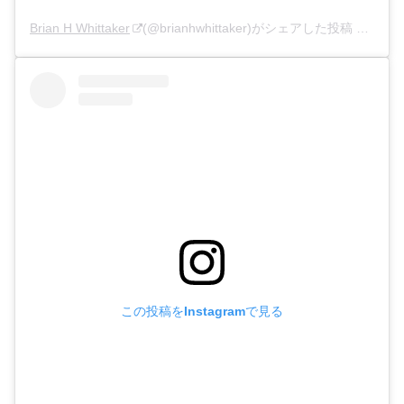
Brian H Whittaker
(@brianhwhittaker)がシェアした投稿 –
2020
この投稿をInstagramで見る