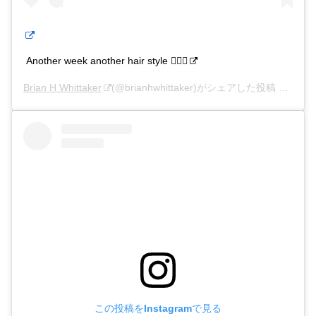
Another week another hair style 🤷🏽‍♂️
Brian H Whittaker
(@brianhwhittaker)がシェアした投稿 –
2020
この投稿をInstagramで見る