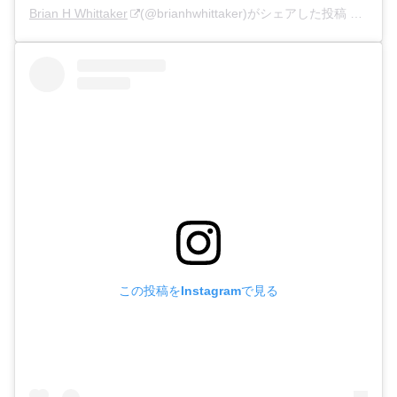
Brian H Whittaker
(@brianhwhittaker)がシェアした投稿 –
2020
この投稿をInstagramで見る