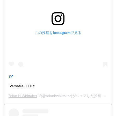
この投稿をInstagramで見る
Versatile 🤷🏽‍♂️
Brian H Whittaker
(@brianhwhittaker)がシェアした投稿 –
2020