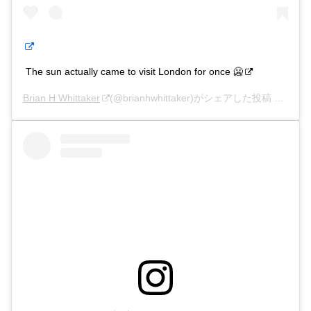
The sun actually came to visit London for once 🥶
Brian H Whittaker
(@brianhwhittaker)がシェアした投稿 –
201