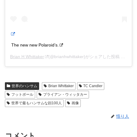
The new new Polaroid’s.
Brian H Whittaker
(@brianhwhittaker)がシェアした投稿 –
201
世界のハンサム
Brian Whittaker
TC Candler
フットボール
ブライアン・ウィッタカー
世界で最もハンサムな顔100人
画像
悟り人
コメント