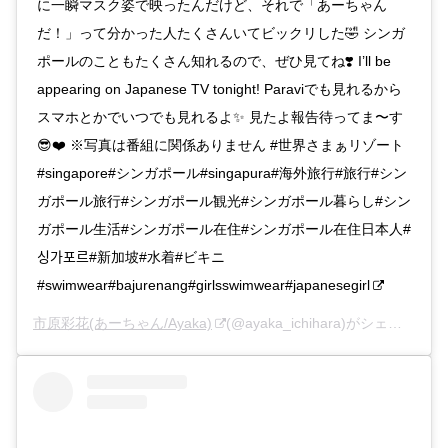
に一瞬マスク姿で映ったんだけど、それで「あーちゃん
だ！」って分かった人たくさんいてビックリした🤣 シンガ
ポールのこともたくさん知れるので、ぜひ見てね❣️ I’ll be
appearing on Japanese TV tonight! Paraviでも見れるから
スマホとかでいつでも見れるよ✨ 見たよ報告待ってま〜す
😎❤️ ※写真は番組に関係ありません #世界さまぁリゾート
#singapore#シンガポール#singapura#海外旅行#旅行#シン
ガポール旅行#シンガポール観光#シンガポール暮らし#シン
ガポール生活#シンガポール在住#シンガポール在住日本人#
싱가포르#新加坡#水着#ビキニ
#swimwear#bajurenang#girlsswimwear#japanesegirl
市原彩花(あーちゃん/Ayaka)
(@ayaka_ichihara)がシェアした投稿 –