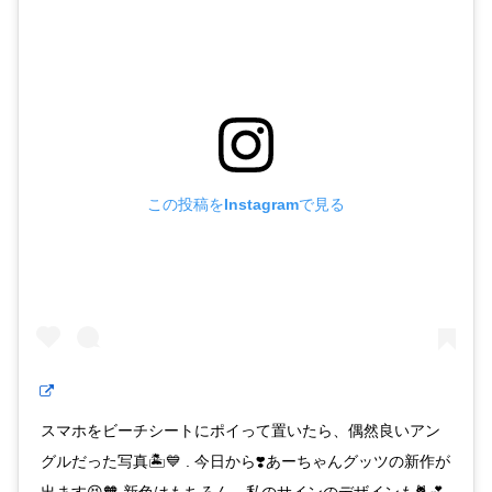
この投稿をInstagramで見る
スマホをビーチシートにポイって置いたら、偶然良いアン
グルだった写真🏝💙 . 今日から❣️あーちゃんグッツの新作が
出ます😆🧡 新色はもちろん、私のサインのデザインも🐈💕