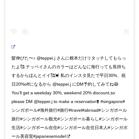
髪伸びた〜♪ @teppei.j さんに根本だけリタッチしてもらっ
たよ🥰 テッペイさんのカラーはどんなに海行っても長持ち
するからほんとイイ🥰💓 私のインスタ見たで平日30%、祝
日20%offになるから @teppei.j にDM予約してみてね😆
You’ll get a weekday 30%, weekend 20% discount,so
please DM @teppei.j to make a reservation❣️ #singapore#
シンガポール#海外旅行#旅行#travel#abroad#シンガポール
旅行#シンガポール観光#シンガポール暮らし#シンガポール
生活#シンガポール在住#シンガポール在住日本人#シンガポ
ール美容室#japanesemodel