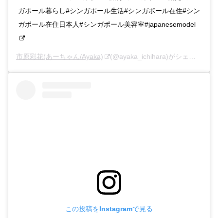
ガポール暮らし#シンガポール生活#シンガポール在住#シン
ガポール在住日本人#シンガポール美容室#japanesemodel
市原彩花(あーちゃん/Ayaka)
(@ayaka_ichihara)がシェアした投稿 –
この投稿をInstagramで見る