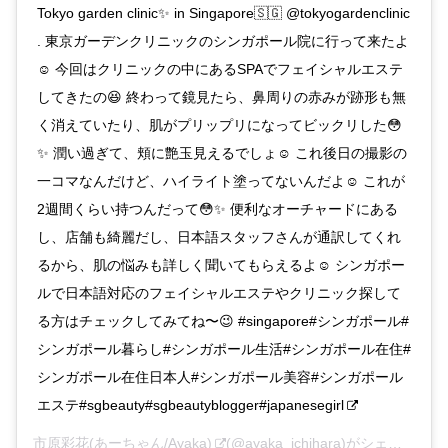
Tokyo garden clinic✨ in Singapore🇸🇬 @tokyogardenclinic
. 東京ガーデンクリニックのシンガポール院に行って来たよ
☺️ 今回はクリニックの中にあるSPAでフェイシャルエステ
してきたの😆 終わって鏡見たら、鼻周りの赤みが跡形も無
く消えていたり、肌がプリップリになってビックリした😳
✨ 潤い過ぎて、頬に艶玉見えるでしょ☺️ これ後日の撮影の
一コマなんだけど、ハイライト塗ってないんだよ☺️ これが
2週間くらい持つんだって😳✨ 便利なオーチャードにある
し、店舗も綺麗だし、日本語スタッフさんが通訳してくれ
るから、肌の悩みも詳しく聞いてもらえるよ☺️ シンガポー
ルで日本語対応のフェイシャルエステやクリニック探して
る方はチェックしてみてね〜😉 #singapore#シンガポール#
シンガポール暮らし#シンガポール生活#シンガポール在住#
シンガポール在住日本人#シンガポール美容#シンガポール
エステ#sgbeauty#sgbeautyblogger#japanesegirl
市原彩花(あーちゃん/Ayaka)
(@ayaka_ichihara)がシェアした投稿 –