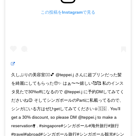
この投稿をInstagramで見る
久しぶりの美容室💇‍♀️💕 @teppei.j さんに超プリンだった髪
を綺麗にしてもらった🥺✨ はぁ〜〜嬉しい🥰🥰 私のインス
タ見たで30%offになるので @teppei.j に予約DMしてみてく
ださいね😉 そしてシンガポールのPartiに私載ってるので、
シンガにいる方はぜひgetしてみてください☺️🇸🇬 . You’ll
get a 30% discount, so please DM @teppei.j to make a
reservation❣️ . #singapore#シンガポール#海外旅行#旅行
#travel#abroad#シンガポール旅行#シンガポール観光#シン