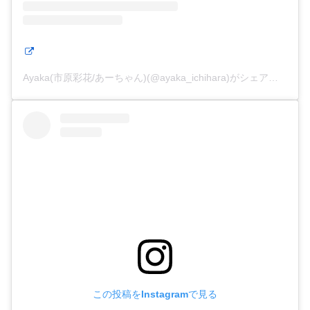
Ayaka(市原彩花/あーちゃん)(@ayaka_ichihara)がシェアした投稿
この投稿をInstagramで見る