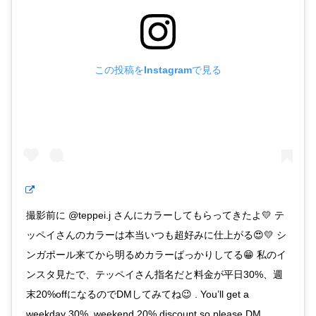
この投稿をInstagramで見る
撮影前に @teppei.j さんにカラーしてもらってきたよ💛 テ
ッペイさんのカラーは本当いつも超好みに仕上がる😍💛 シ
ンガポール来てから明るめカラーばっかりしてる😁 私のイ
ンスタ見たで、テッペイさん指名だと料金が平日30%、週
末20%offになるのでDMしてみてね😉 . You’ll get a
weekday 30%, weekend 20% discount,so please DM