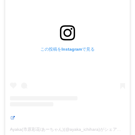
この投稿をInstagramで見る
Ayaka(市原彩花/あーちゃん)(@ayaka_ichihara)がシェアした投稿