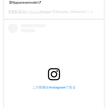
室#japanesemodel
市原彩花(あーちゃん/Ayaka)
(@ayaka_ichihara)がシェアした投稿 –
この投稿をInstagramで見る