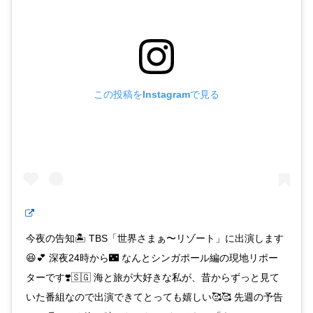
この投稿をInstagramで見る
今夜の告知🏝 TBS「世界さまぁ〜リゾート」に出演します
😆💕 深夜24時から🌃 なんとシンガポール編の現地リポー
ターです❣️🇸🇬 海と旅が大好きな私が、昔からずっと見て
いた番組なので出演できてとっても嬉しい🥰🥰 先週の予告