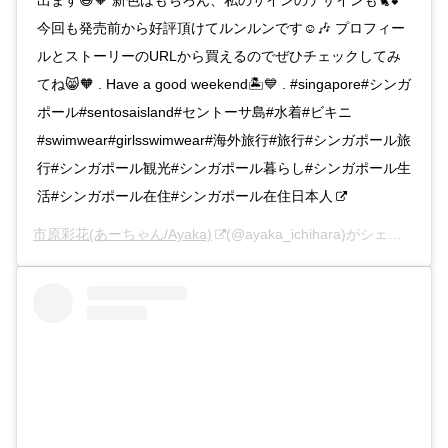
今回も発売前から好評頂けてルンルンです☺️🎶 プロフィー
ルとストーリーのURLから買えるのでぜひチェックしてみ
てね😸🧡 . Have a good weekend🏝💙 . #singapore#シンガ
ポール#sentosaisland#セントーサ島#水着#ビキニ
#swimwear#girlsswimwear#海外旅行#旅行#シンガポール旅
行#シンガポール観光#シンガポール暮らし#シンガポール生
活#シンガポール在住#シンガポール在住日本人
市原彩花(あーちゃん/Ayaka)
(@ayaka_ichihara)がシェアした投稿 –