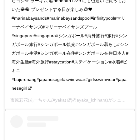
らヨシ💚 ラーキム @rierienari1229 にも色違いで買ってお
いた😁😁 プレゼントする日が楽しみ😋🖤
#marinabaysands#marinabaysandspool#infinitypool#マリ
ーナベイサンズ#マリーナベイサンズプール
#singapore#singapura#シンガポール#海外旅行#旅行#シン
ガポール旅行#シンガポール観光#シンガポール暮らし#シン
ガポール生活#シンガポール在住#シンガポール在住日本人#
海外生活#海外旅行#staycation#ステイケーション#水着#ビ
キニ
#bajurenang#japanesegirl#swimwear#girlsswimwear#japa
nesegirl
市原彩花(あーちゃん/Ayaka)
(@ayaka_ichihara)がシェアした投稿 –