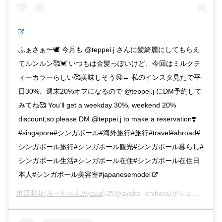
ふぁさぁ〜🕊 今月も @teppei.j さんに髪綺麗にしてもらえ
てルンルン🥰💓 いつもは金髪っぽいけど、今回はミルクテ
ィーカラーらしい🥰美味しそう🤤← 私のインスタ見たで平
日30%、週末20%オフになるので @teppei.j にDM予約して
みてね🥰 You’ll get a weekday 30%, weekend 20%
discount,so please DM @teppei.j to make a reservation❣️
#singapore#シンガポール#海外旅行#旅行#travel#abroad#
シンガポール旅行#シンガポール観光#シンガポール暮らし#
シンガポール生活#シンガポール在住#シンガポール在住日
本人#シンガポール美容室#japanesemodel
市原彩花(あーちゃん/Ayaka)
(@ayaka_ichihara)がシェアした投稿 –