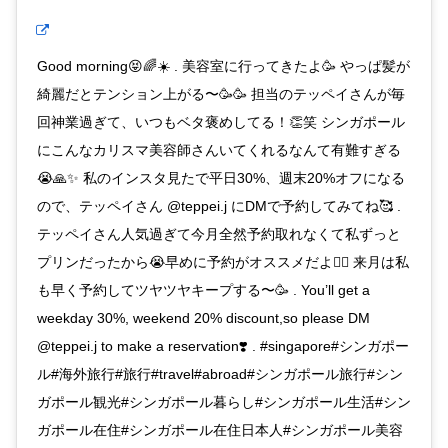
Good morning😝🌈☀️ . 美容室に行ってきたよ🥳 やっぱ髪が
綺麗だとテンション上がる〜🥳🥳 担当のテッペイさんが毎
回神業過ぎて、いつもベタ褒めしてる！👏笑 シンガポール
にこんなカリスマ美容師さんいてくれるなんて有難すぎる
😭🙏✨ 私のインスタ見たで平日30%、週末20%オフになる
ので、テッペイさん @teppei.j にDMで予約してみてね🥰 .
テッペイさん人気過ぎて今月全然予約取れなくて私ずっと
プリンだったから😭早めに予約がオススメだよ💇‍♀️ 来月は私
も早く予約してツヤツヤキープする〜🥳 . You’ll get a
weekday 30%, weekend 20% discount,so please DM
@teppei.j to make a reservation❣️ . #singapore#シンガポー
ル#海外旅行#旅行#travel#abroad#シンガポール旅行#シン
ガポール観光#シンガポール暮らし#シンガポール生活#シン
ガポール在住#シンガポール在住日本人#シンガポール美容