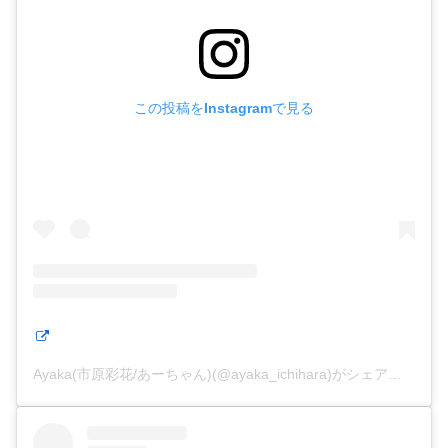
この投稿をInstagramで見る
Ayaka(市原彩花/あーちゃん)(@ayaka_ichihara)がシェアした投稿