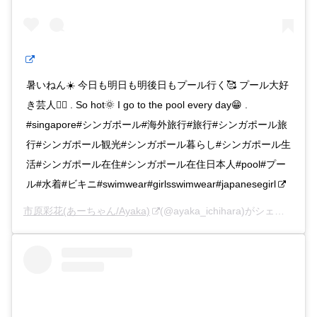
暑いねん☀️ 今日も明日も明後日もプール行く🥰 プール大好
き芸人👯‍♀️ . So hot🌞 I go to the pool every day😁 .
#singapore#シンガポール#海外旅行#旅行#シンガポール旅
行#シンガポール観光#シンガポール暮らし#シンガポール生
活#シンガポール在住#シンガポール在住日本人#pool#プー
ル#水着#ビキニ#swimwear#girlsswimwear#japanesegirl
市原彩花(あーちゃん/Ayaka)
(@ayaka_ichihara)がシェアした投稿 –