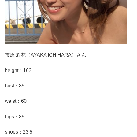
市原 彩花（AYAKA ICHIHARA）さん
height：163
bust：85
waist：60
hips：85
shoes：23.5