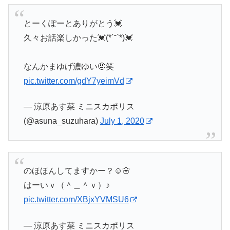
とーくぽーとありがとう💓
久々お話楽しかった💓(*´˘`*)💓
なんかまゆげ濃ゆい🤨笑
pic.twitter.com/gdY7yeimVd
— 涼原あす菜 ミニスカポリス
(@asuna_suzuhara)
July 1, 2020
のほほんしてますかー？☺🌸
はーいｖ（＾＿＾ｖ）♪
pic.twitter.com/XBjxYVMSU6
— 涼原あす菜 ミニスカポリス