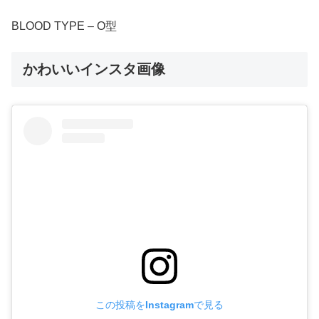
BLOOD TYPE – O型
かわいいインスタ画像
この投稿をInstagramで見る