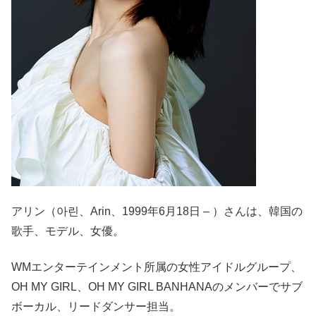
アリン（아린、Arin、1999年6月18日 – ）さんは、韓国の
歌手、モデル、女優。
WMエンターテインメント所属の女性アイドルグループ、
OH MY GIRL、OH MY GIRL BANHANAのメンバーでサブ
ボーカル、リードダンサー担当。