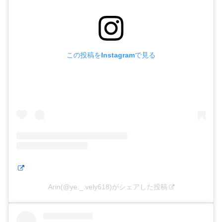
この投稿をInstagramで見る
Arin(@ye._.vely618)がシェアした投稿