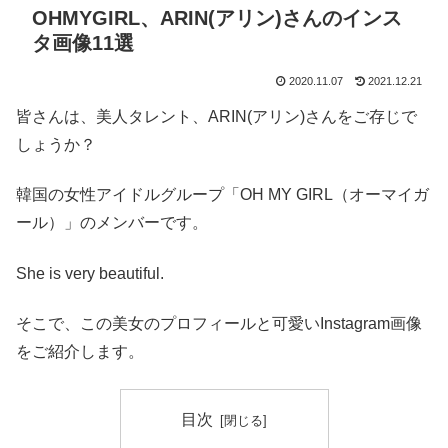
OHMYGIRL、ARIN(アリン)さんのインス
タ画像11選
2020.11.07
2021.12.21
皆さんは、美人タレント、ARIN(アリン)さんをご存じで
しょうか？
韓国の女性アイドルグループ「OH MY GIRL（オーマイガ
ール）」のメンバーです。
She is very beautiful.
そこで、この美女のプロフィールと可愛いInstagram画像
をご紹介します。
目次