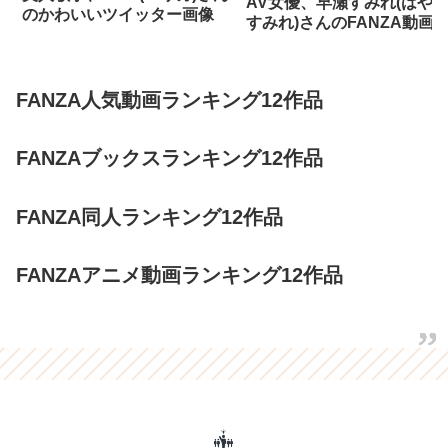
AV女優、早瀬すみれ(はや
のかわいいツイッター画像
すみれ)さんのFANZA動画
品
FANZA人気動画ランキング12作品
FANZAブックスランキング12作品
FANZA同人ランキング12作品
FANZAアニメ動画ランキング12作品