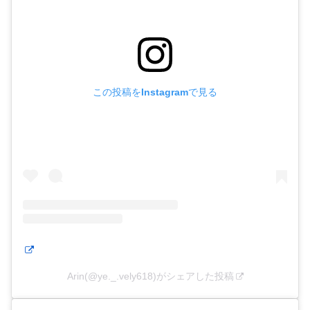
この投稿をInstagramで見る
Arin(@ye._.vely618)がシェアした投稿