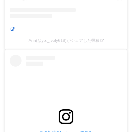
Arin(@ye._.vely618)がシェアした投稿