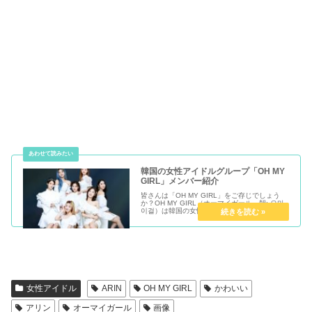
韓国の女性アイドルグループ「OH MY
GIRL」メンバー紹介
皆さんは「OH MY GIRL」をご存じでしょう
か？OH MY GIRL（オーマイガール、朝: 오마
이걸）は韓国の女性アイドルグループです。グ
ループ名には「大衆のマイ・ガールになりた
い」という意味が込められています。日本での
愛称は「おまごる...
女性アイドル
ARIN
OH MY GIRL
かわいい
アリン
オーマイガール
画像