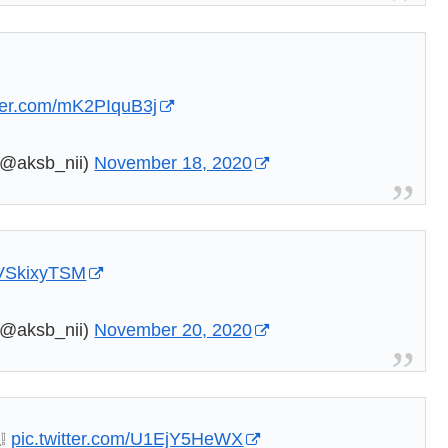
tter.com/mK2PIquB3j
ksb_nii)
November 18, 2020
/PVSkixyTSM
ksb_nii)
November 20, 2020
❕
pic.twitter.com/U1EjY5HeWX