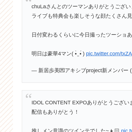
chuLaさんとのツーマンありがとうござ
ライブも特典会も楽しそうな顔たくさん
日付変わるくらいに今日撮ったツーショあ
明日は豪華4マン( •̀ ̫ •́ )
pic.twitter.com/tx
— 新居歩美💌アキシブproject新メンバー (@a
IDOL CONTENT EXPOありがとう
配信もありがとう！
推しメン意識のツインテでした~👧🏻
pic.