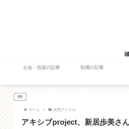
お金・投資の記事
転職の記事
PR
ホーム
女性アイドル
アキシブproject、新居歩美