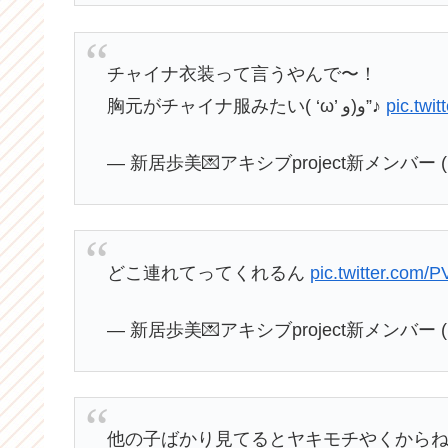
チャイナ衣装って言うやんで〜！
胸元がチャイナ服みたい( ‘ω’ و(و”♪
pic.twi
— 新居歩美💌アキシブproject新メンバー (@a
どこ連れてってくれるん
pic.twitter.com
— 新居歩美💌アキシブproject新メンバー (@a
他の子ばかり見てるとヤキモチやくからね