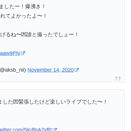
いましたー！爆沸き！
見れてよかったよ〜！
げるね〜💌誰と撮ったでしょー！
ZAaaw9PN
ksb_nii)
November 14, 2020
ございました💌緊張したけど楽しいライブでした〜！
twitter.com/5KdfpA7yfP