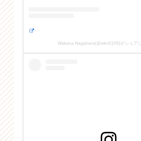
Wakana Nagahara(@wkn0109)がシェ